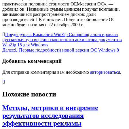
практически половина стоимости OEM-версии ОС», —
добавил он. Названные суммы целиком получат компании,
занимающиеся распространением дисков: доли
производителей ПК в них нет. Получить обновление ОС
можно будет начиная с 22 октября 2009 г.
Навигация
Предыдущая:
Компания WinZip Computing анонсировала
русскоязычную версию скоростного архиватора документов
по
WinZip 15 для Windows
записям
Далее:
Первые подробности новой версии ОС Windows 8
Добавить комментарий
Для отправки комментария вам необходимо
авторизоваться
.
Похожие новости
Методы, метрики и внедрение
результатов исследования
эффективности рекламы