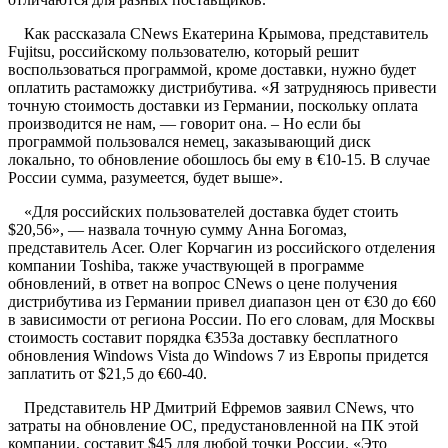
Как рассказала CNews Екатерина Крымова, представитель
Fujitsu, российскому пользователю, который решит
воспользоваться программой, кроме доставки, нужно будет
оплатить растаможку дистрибутива. «Я затрудняюсь привести
точную стоимость доставки из Германии, поскольку оплата
производится не нам, — говорит она. – Но если бы
программой пользовался немец, заказывающий диск
локально, то обновление обошлось бы ему в €10-15. В случае
России сумма, разумеется, будет выше».
«Для российских пользователей доставка будет стоить
$20,56», — назвала точную сумму Анна Богомаз,
представитель Acer. Олег Корчагин из российского отделения
компании Toshiba, также участвующей в программе
обновлений, в ответ на вопрос CNews о цене получения
дистрибутива из Германии привел диапазон цен от €30 до €60
в зависимости от региона России. По его словам, для Москвы
стоимость составит порядка €35За доставку бесплатного
обновления Windows Vista до Windows 7 из Европы придется
заплатить от $21,5 до €60-40.
Представитель HP Дмитрий Ефремов заявил CNews, что
затраты на обновление ОС, предустановленной на ПК этой
компании, составит $45 для любой точки России. «Это