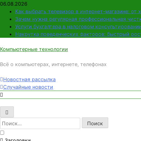
Перейти
06.08.2026
к
Как выбрать телевизор в интернет-магазине: от 
содержимому
Зачем нужна регулярная профессиональная чистк
Услуги бухгалтера в налоговом консультировани
Накрутка поведенческих факторов: быстрый рост
Компьютерные технологии
Всё о компьютерах, интернете, телефонах
Новостная рассылка
Случайные новости
Найти:
Заголовки