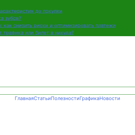
характеристик до покупки
а зубов?
и: как снизить риски и оптимизировать платежи
 трафика или билет в никуда?
Главная
Статьи
Полезности
Графика
Новости