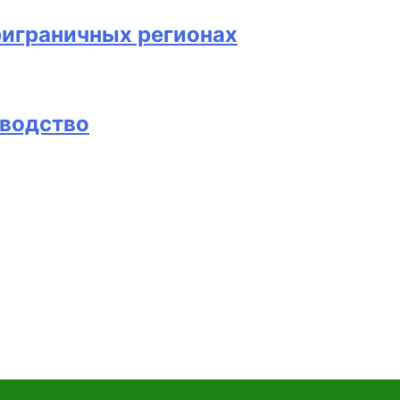
риграничных регионах
оводство