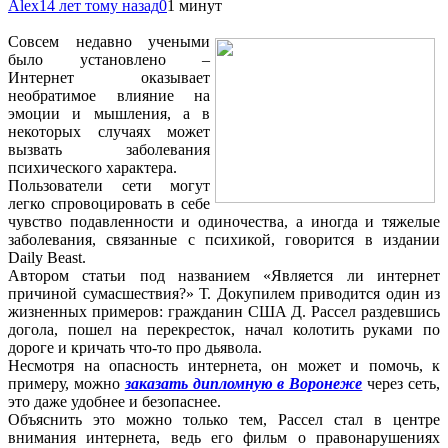
Alex
14 лет тому назад
0
1 минут
Совсем недавно учеными
было установлено –
Интернет оказывает
необратимое влияние на
эмоции и мышления, а в
некоторых случаях может
вызвать заболевания
психического характера.
Пользователи сети могут
легко спровоцировать в себе
чувство подавленности и одиночества, а иногда и тяжелые
заболевания, связанные с психикой, говорится в издании
Daily Beast.
Автором статьи под названием «Является ли интернет
причиной сумасшествия?» Т. Докупилем приводится один из
жизненных примеров: гражданин США Д. Рассел раздевшись
догола, пошел на перекресток, начал колотить руками по
дороге и кричать что-то про дьявола.
Несмотря на опасность интернета, он может и помочь, к
примеру, можно
заказать дипломную в Воронеже
через сеть,
это даже удобнее и безопаснее.
Объяснить это можно только тем, Рассел стал в центре
внимания интернета, ведь его фильм о правонарушениях