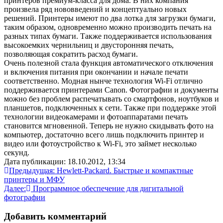
принтеров премиум-класса для дома. В них компания
произвела ряд нововведений и концептуально новых
решений. Принтеры имеют по два лотка для загрузки бумаги,
таким образом, одновременно можно производить печать на
разных типах бумаги. Также поддерживается использования
высокоемких чернильниц и двусторонняя печать,
позволяющая сократить расход бумаги.
Очень полезной стала функция автоматического отключения
и включения питания при окончании и начале печати
соответственно. Модная нынче технология Wi-Fi отлично
поддерживается принтерами Canon. Фотографии и документы
можно без проблем распечатывать со смартфонов, ноутбуков и
планшетов, подключенных к сети. Также при поддержке этой
технологии видеокамерами и фотоаппаратами печать
становится мгновенной. Теперь не нужно скидывать фото на
компьютер, достаточно всего лишь подключить принтер и
видео или фотоустройство к Wi-Fi, это займет несколько
секунд.
Дата публикации: 18.10.2012, 13:34
Навигация
Предыдущая:
Hewlett-Packard. Быстрые и компактные
принтеры и МФУ
по
Далее:
Программное обеспечение для дигитальной
записям
фотографии
Добавить комментарий