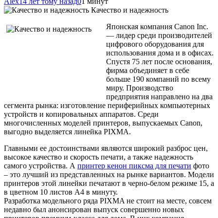
Alex
14 лет тому назад
0
1 минут
Качество и надежность
Японская компания Canon Inc.
— лидер среди производителей
цифрового оборудования для
использования дома и в офисах.
Спустя 75 лет после основания,
фирма объединяет в себе
больше 190 компаний по всему
миру. Производство
предприятия направлено на два
сегмента рынка: изготовление периферийных компьютерных
устройств и копировальных аппаратов. Среди
многочисленных
моделей принтеров, выпускаемых Canon,
выгодно выделяется линейка PIXMA.
Главными ее достоинствами являются широкий разброс цен,
высокое качество и скорость печати, а также надежность
самого устройства. А
принтер кенон пиксма для печати
фото
– это лучший из представленных на рынке вариантов. Модели
принтеров этой линейки печатают в черно-белом режиме 15, а
в цветном 10 листов А4 в минуту.
Разработка модельного ряда PIXMA не стоит на месте, совсем
недавно был анонсирован выпуск совершенно новых