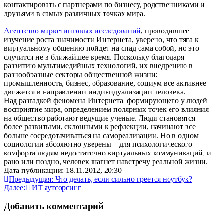
контактировать с партнерами по бизнесу, родственниками и
друзьями в самых различных точках мира.
Агентство маркетинговых исследований
, проводившее
изучение роста значимости Интернета, уверено, что тяга к
виртуальному общению пойдет на спад сама собой, но это
случится не в ближайшее время. Поскольку благодаря
развитию мультимедийных технологий, их внедрению в
разнообразные секторы общественной жизни:
промышленность, бизнес, образование, социум все активнее
движется в направлении индивидуализации человека.
Над разгадкой феномена Интернета, формирующего у людей
восприятие мира, определением полярных точек его влияния
на общество работают ведущие ученые. Люди становятся
более развитыми, склонными к рефлекции, начинают все
больше сосредотачиваться на самореализации. Но в одном
социологии абсолютно уверены – для психологического
комфорта людям недостаточно виртуальных коммуникаций, и
рано или поздно, человек шагнет навстречу реальной жизни.
Дата публикации: 18.11.2012, 20:30
Навигация
Предыдущая:
Что делать, если сильно греется ноутбук?
Далее:
ИТ аутсорсинг
по
записям
Добавить комментарий