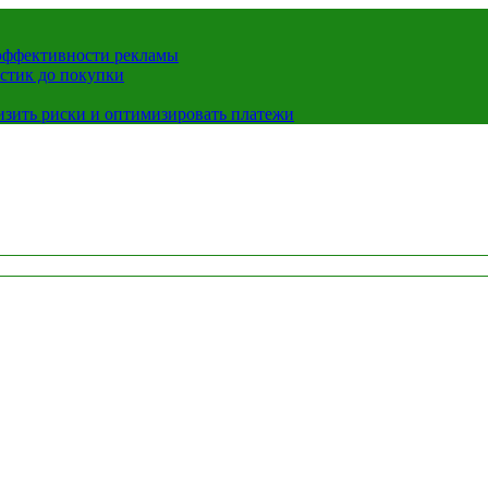
 эффективности рекламы
истик до покупки
низить риски и оптимизировать платежи