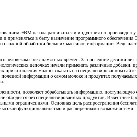
вованием ЭВМ начала развиваться и индустрия по производству
и и применяться в быту назначение программного обеспечения
ю сложной обработки
больших массивов информации. Ведь насто
ь человеком с незапамятных времен. За последние десятки лет 
нологических цепочках начали применять различные добавки. 
их приготовления можно заказать на специализированном сайте. 
о полезной информации о самом молоке и продуктах получаемых 
и.
енности, позволяет обрабатывать информацию, поступающую от
не обходится без специализированных продуктов. Известные бре
ными ограничениями. Основная цель распространения бесплатн
е высокой функциональностью и расширенными возможностями.