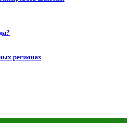
да?
ных регионах