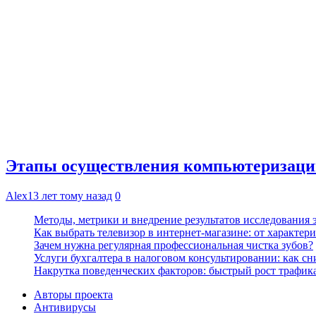
Этапы осуществления компьютеризаци
Alex
13 лет тому назад
0
Методы, метрики и внедрение результатов исследования
Как выбрать телевизор в интернет-магазине: от характер
Зачем нужна регулярная профессиональная чистка зубов?
Услуги бухгалтера в налоговом консультировании: как с
Накрутка поведенческих факторов: быстрый рост трафика
Авторы проекта
Антивирусы