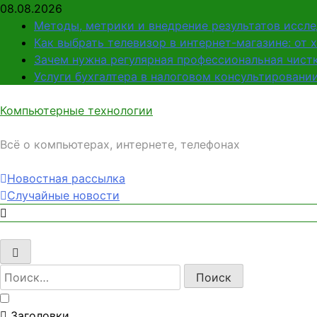
Перейти
08.08.2026
к
Методы, метрики и внедрение результатов иссл
содержимому
Как выбрать телевизор в интернет-магазине: от 
Зачем нужна регулярная профессиональная чистк
Услуги бухгалтера в налоговом консультировани
Компьютерные технологии
Всё о компьютерах, интернете, телефонах
Новостная рассылка
Случайные новости
Найти:
Заголовки