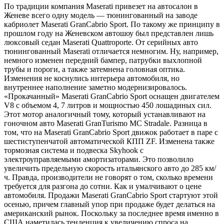
По традиции компания Maserati привезет на автосалон в
Женеве всего одну модель — тюнингованный на заводе
кабриолет Maserati GranCabrio Sport. По такому же принципу в
прошлом году на Женевском автошоу был представлен лишь
люксовый седан Maserati Quattroporte. От серийных авто
тюнингованный Maserati отличается
немногим. Ну, например,
немного изменен передний бампер, патрубки выхлопной
трубы и пороги, а также затемнена головная оптика.
Изменения не коснулись интерьера автомобиля, но
внутреннее наполнение заметно модернизировалось.
«Прокачанный» Maserati GranCabrio Sport оснащен двигателем
V8 с объемом 4, 7 литров и мощностью 450 лошадиных сил.
Этот мотор аналогичный тому, который устанавливают на
гоночном авто Maserati GranTurismo MC Stradale. Разница в
том, что на Maserati GranCabrio Sport движок работает в паре с
шестиступенчатой автоматической КПП ZF. Изменена также
тормозная система и подвеска Skyhook с
электроуправляемыми амортизаторами. Это позволило
увеличить предельную скорость итальянского авто до 285 км/
ч. Правда, производители не говорят о том, сколько времени
требуется для разгона до сотни. Как и умалчивают о цене
автомобиля. Продажи Maserati GranCabrio Sport стартуют этой
осенью, причем главный упор при продаже будет делаться на
американский рынок. Поскольку за последнее время именно в
США наметилась тенденция к увеличению спроса на