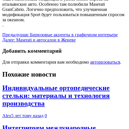
итальянские авто. Особенно там полюбили Maserati
GranCabrio. Логично предположить, что улучшенная
модификация Sport будет пользоваться повышенным спросом
за океаном.
.
Навигация
Предыдущая:
Бирюзовые акценты в графичном интерьере
Далее:
Maserati и автосалон в Женеве
по
записям
Добавить комментарий
Для отправки комментария вам необходимо
авторизоваться
.
Похожие новости
Индивидуальные ортопедические
стельки: материалы и технология
производства
Alex
5 лет тому назад
0
Интегрируем международные