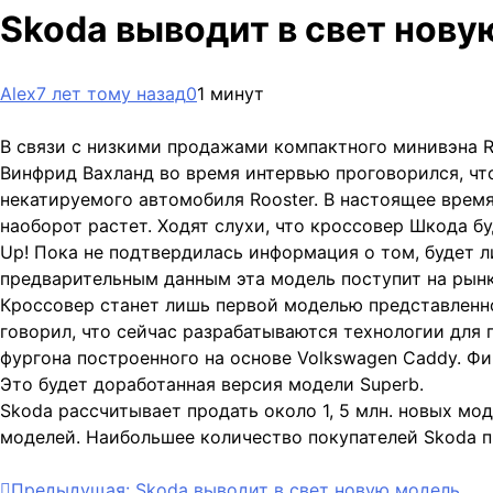
Skoda выводит в свет нову
Alex
7 лет тому назад
0
1 минут
В связи с низкими продажами компактного минивэна R
Винфрид Вахланд во время интервью проговорился, чт
некатируемого автомобиля Rooster. В настоящее
время
наоборот растет. Ходят слухи, что кроссовер Шкода б
Up! Пока не подтвердилась информация о том, будет ли
предварительным данным эта модель поступит на рынки
Кроссовер станет лишь первой моделью представленно
говорил, что сейчас разрабатываются технологии для 
фургона построенного на основе Volkswagen Caddy. Ф
Это будет доработанная версия модели Superb.
Skoda рассчитывает продать около 1, 5 млн. новых мод
моделей. Наибольшее количество покупателей Skoda п
Предыдущая:
Skoda выводит в свет новую модель