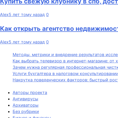
Купить свежую клубнику в спб, дос
Alex
5 лет тому назад
0
Как открыть агентство недвижимос
Alex
5 лет тому назад
0
Методы, метрики и внедрение результатов иссл
Как выбрать телевизор в интернет-магазине: от 
Зачем нужна регулярная профессиональная чистк
Услуги бухгалтера в налоговом консультировани
Накрутка поведенческих факторов: быстрый рост
Авторы проекта
Антивирусы
Архиваторы
Без рубрики
Бизнес и финансы