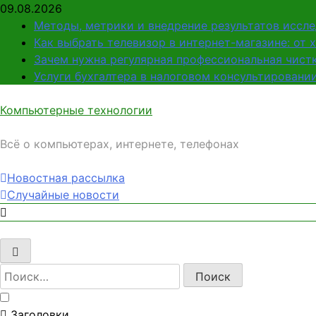
Перейти
09.08.2026
к
Методы, метрики и внедрение результатов иссл
содержимому
Как выбрать телевизор в интернет-магазине: от 
Зачем нужна регулярная профессиональная чистк
Услуги бухгалтера в налоговом консультировани
Компьютерные технологии
Всё о компьютерах, интернете, телефонах
Новостная рассылка
Случайные новости
Найти:
Заголовки