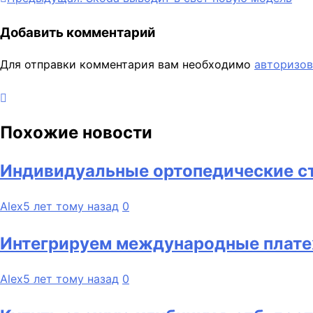
Навигация
по
Добавить комментарий
записям
Для отправки комментария вам необходимо
авторизов
Похожие новости
Индивидуальные ортопедические ст
Alex
5 лет тому назад
0
Интегрируем международные плате
Alex
5 лет тому назад
0