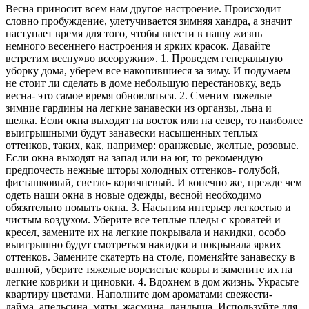
Весна приносит всем нам другое настроение. Происходит
словно пробуждение, улетучивается зимняя хандра, а значит
наступает время для того, чтобы внести в нашу жизнь
немного весеннего настроения и ярких красок. Давайте
встретим весну»во всеоружии». 1. Проведем генеральную
уборку дома, уберем все накопившиеся
за зиму. И подумаем
не стоит ли сделать в доме небольшую перестановку, ведь
весна- это самое время обновляться. 2. Сменим тяжелые
зимние гардины на легкие занавески из органзы, льна и
шелка. Если окна выходят на восток или на север, то наиболее
выигрышными будут занавески насыщенных теплых
оттенков, таких, как, например: оранжевые, желтые, розовые.
Если окна выходят на запад или на юг, то рекомендую
предпочесть нежные шторы холодных оттенков- голубой,
фисташковый, светло- коричневый. И конечно же, прежде чем
одеть наши окна в новые одежды, весной необходимо
обязательно помыть окна. 3. Насытим интерьер легкостью и
чистым воздухом. Уберите все теплые пледы с кроватей и
кресел, замените их на легкие покрывала и накидки, особо
выигрышно будут смотреться накидки и покрывала ярких
оттенков. Замените скатерть на столе, поменяйте занавеску в
ванной, уберите тяжелые ворсистые ковры и замените их на
легкие коврики и циновки. 4. Вдохнем в дом жизнь. Украсьте
квартиру цветами. Наполните дом ароматами свежести-
лайма, апельсина, мяты, жасмина, ландыша. Используйте для