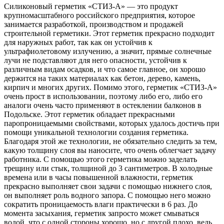
Силиконовый герметик «СТИЗ-А» — это продукт
крупномасштабного российского предприятия, которое
занимается разработкой, производством и продажей
строительной герметики. Этот герметик прекрасно подходит
для наружных работ, так как он устойчив к
ультрафиолетовому излучению, а значит, прямые солнечные
лучи не подставляют
для него опасности, устойчив к
различным видам осадков, и что самое главное, он хорошо
держится на таких материалах как бетон, дерево, камень,
кирпич и многих других. Помимо этого, герметик «СТИЗ-А»
очень прост в использовании, поэтому либо его, либо его
аналоги очень часто применяют в остеклении балконов в
Подольске. Этот герметик обладает прекрасными
паропроницаемыми свойствами, которых удалось достичь при
помощи уникальной технологии создания герметика.
Благодаря этой же технологии, не обязательно следить за тем,
какую толщину слоя вы наносите, что очень облегчает задачу
работника. С помощью этого герметика можно заделать
трещину или стык, толщиной до 3 сантиметров. В холодные
времена или в часы повышенной влажности, герметик
прекрасно выполняет свои задачи с помощью нижнего слоя,
он выполняет роль водного запора. С помощью него можно
сократить проницаемость влаги практически в 6 раз. До
момента засыхания, герметик запросто может смываться
водой, что с одной стороны хорошо, но с другой плохо, ведь