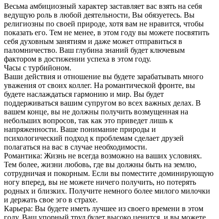
Весьма амбициозный характер заставляет вас взять на себя
ведущую роль в любой деятельности, Вы обязуетесь. Вы
религиозны по своей природе, хотя вам не нравится, чтобы
показать его. Тем не менее, в этом году вы можете посвятить
себя духовным занятиям и даже может отправиться в
паломничество. Ваш глубина
знаний будет ключевым
фактором в достижении успеха в этом году.
Часы с турбийоном.
Ваши действия и отношение вы будете зарабатывать много
уважения от своих коллег. На романтической фронте, вы
будете наслаждаться гармонию и мир. Вы будет
поддерживаться вашим супругом во всех важных делах. В
вашем конце, вы не должны получить возмущенная на
небольших вопросов, так как это приведет лишь к
напряженности. Ваше понимание природы и
психологический подход к проблемам сделает друзей
полагаться на вас в случае необходимости.
Романтика: Жизнь не всегда возможно на ваших условиях.
Тем более, жизни любовь, где вы должны быть на землю,
сотрудничая и покорным. Если вы поместите доминирующую
ногу вперед, вы не можете ничего получить, но потерять
родных и близких. Получите немного более милого милочки
и держать свое эго в страхе.
Карьера: Вы будете иметь лучшее из своего времени в этом
году. Ваш упорный труд будет высоко ценится, и вы можете