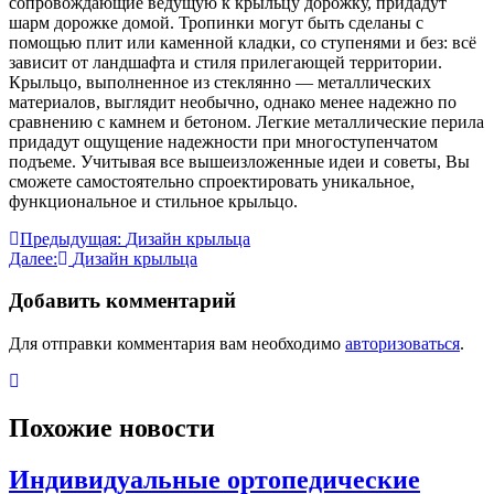
сопровождающие ведущую к крыльцу дорожку, придадут
шарм дорожке домой. Тропинки могут быть сделаны с
помощью плит или каменной кладки, со ступенями и без: всё
зависит от ландшафта и стиля прилегающей территории.
Крыльцо, выполненное из стеклянно — металлических
материалов, выглядит необычно, однако менее надежно по
сравнению с камнем и бетоном. Легкие металлические перила
придадут ощущение надежности при многоступенчатом
подъеме. Учитывая все вышеизложенные идеи и советы, Вы
сможете самостоятельно спроектировать уникальное,
функциональное и стильное крыльцо.
Навигация
Предыдущая:
Дизайн крыльца
Далее:
Дизайн крыльца
по
записям
Добавить комментарий
Для отправки комментария вам необходимо
авторизоваться
.
Похожие новости
Индивидуальные ортопедические