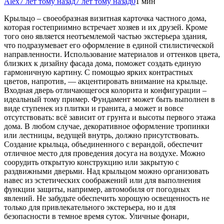
Alex
7 лет тому назад
7 лет тому назад
0
1 мин
Крыльцо – своеобразная визитная карточка частного дома,
которая гостеприимно встречает хозяев и их друзей. Кроме
того оно является неотъемлемой частью экстерьера здания,
что подразумевает его оформление в единой стилистической
направленности. Использование материалов и оттенков цвета,
близких к дизайну фасада дома, поможет создать единую
гармоничную картину. С
помощью ярких контрастных
цветов, напротив, — акцентировать внимание на крыльце.
Входная дверь отличающегося колорита и конфигурации –
идеальный тому пример. Фундамент может быть выполнен в
виде ступенек из плитки и гранита, а может и вовсе
отсутствовать: всё зависит от грунта и высоты первого этажа
дома. В любом случае, декоративное оформление тропинки
или лестницы, ведущей внутрь, должно присутствовать.
Создание крыльца, объединенного с верандой, обеспечит
отличное место для проведения досуга на воздухе. Можно
соорудить открытую конструкцию или закрытую с
раздвижными дверьми. Над крыльцом можно организовать
навес из эстетических соображений или для выполнения
функции защиты, например, автомобиля от погодных
явлений. Не забудьте обеспечить хорошую освещенность не
только для привлекательного экстерьера, но и для
безопасности в темное время суток. Уличные фонари,