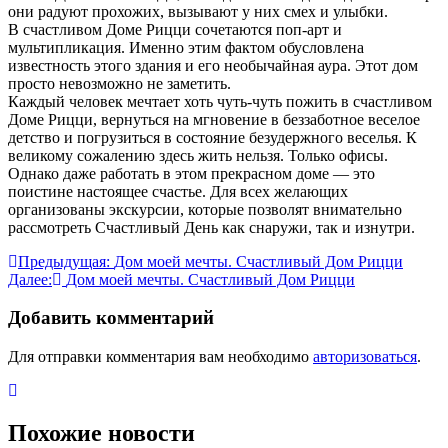
они радуют прохожих, вызывают у них смех и улыбки.
В счастливом Доме Рицци сочетаются поп-арт и
мультипликация. Именно этим фактом обусловлена
известность этого здания и его необычайная аура. Этот дом
просто невозможно не заметить.
Каждый человек мечтает хоть чуть-чуть пожить в счастливом
Доме Рицци, вернуться на мгновение в беззаботное веселое
детство и погрузиться в состояние безудержного веселья. К
великому сожалению здесь жить нельзя. Только офисы.
Однако даже работать в этом прекрасном доме — это
поистине настоящее счастье. Для всех желающих
организованы экскурсии, которые позволят внимательно
рассмотреть Счастливый День как снаружи, так и изнутри.
Навигация
Предыдущая:
Дом моей мечты. Счастливый Дом Рицци
Далее:
Дом моей мечты. Счастливый Дом Рицци
по
записям
Добавить комментарий
Для отправки комментария вам необходимо
авторизоваться
.
Похожие новости