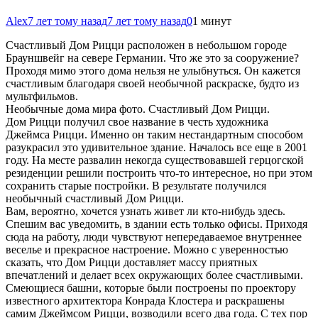
Alex
7 лет тому назад
7 лет тому назад
0
1 минут
Счастливый Дом Рицци расположен в небольшом городе
Брауншвейг на севере Германии. Что же это за сооружение?
Проходя мимо этого дома нельзя не улыбнуться. Он кажется
счастливым благодаря своей необычной раскраске, будто из
мультфильмов.
Необычные дома мира фото. Счастливый Дом Рицци.
Дом Рицци получил свое название в честь художника
Джеймса Рицци. Именно он таким
нестандартным способом
разукрасил это удивительное здание. Началось все еще в 2001
году. На месте развалин некогда существовавшей герцогской
резиденции решили построить что-то интересное, но при этом
сохранить старые постройки. В результате получился
необычный счастливый Дом Рицци.
Вам, вероятно, хочется узнать живет ли кто-нибудь здесь.
Спешим вас уведомить, в здании есть только офисы. Приходя
сюда на работу, люди чувствуют непередаваемое внутреннее
веселье и прекрасное настроение. Можно с уверенностью
сказать, что Дом Рицци доставляет массу приятных
впечатлений и делает всех окружающих более счастливыми.
Смеющиеся башни, которые были построены по проектору
известного архитектора Конрада Клостера и раскрашены
самим Джеймсом Рицци, возводили всего два года. С тех пор