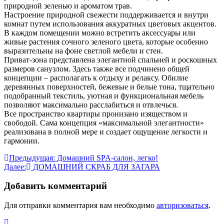
природной зеленью и ароматом трав.
Настроение природной свежести поддерживается и внутри
комнат путем использования аккуратных цветовых акцентов.
В каждом помещении можно встретить аксессуары или
живые растения сочного зеленого цвета, которые особенно
выразительны на фоне светлой мебели и стен.
Приват-зона представлена элегантной спальней и роскошных
размеров санузлом. Здесь также все подчинено общей
концепции – располагать к отдыху и релаксу. Обилие
деревянных поверхностей, бежевые и белые тона, тщательно
подобранный текстиль, уютная и функциональная мебель
позволяют максимально расслабиться и отвлечься.
Все пространство квартиры пронизано изяществом и
свободой. Сама концепция «максимальной элегантности»
реализована в полной мере и создает ощущение легкости и
гармонии.
Навигация
Предыдущая:
Домашний SPA-салон, легко!
Далее:
ДОМАШНИЙ СКРАБ ДЛЯ ЗАГАРА
по
записям
Добавить комментарий
Для отправки комментария вам необходимо
авторизоваться
.