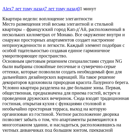
Alex
7 лет тому назад
7 лет тому назад
0
1 минут
Квартира недели: воплощение элегантности
Место размещения этой весьма элегантной и стильной
квартиры – французский город Кап-д’Ай, расположенный в
нескольких километрах от Монако. Все окружение внутри и
снаружи просторных апартаментов создает настроение
непринужденности и легкости. Каждый элемент подобран с
особой тщательностью создавая единое гармоничное
умиротворяющее пространство.
Основным
цветовым решением специалистами студии NG
были выбраны спокойные песочные и сумеречно-серые
оттенки, которые позволили создать необходимый фон для
дальнейших дизайнерских вариаций. На такое решение
декораторов вдохновила природная красота Лазурного берега.
Условно квартира разделена на две большие зоны. Первая,
общественная, предназначена для приема гостей, встреч и
проведения дружеских вечеринок. Сюда входят традиционная
гостиная, открытая кухня с функциями столовой и
необычайно просторная терраса, выход на которую
организован из гостиной. Уютное расположение дворика
позволяет забыть о том, что апартаменты размещаются в
многоэтажном здании, и насладиться, расположившись на
уютных диванчиках под большим зонтом, прекрасной