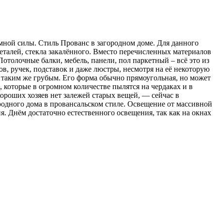
мной силы. Стиль Прованс в загородном доме. Для данного
еталей, стекла закалённого. Вместо перечисленных
материалов
Потолочные балки, мебель, панели, пол паркетный – всё это из
ов, ручек, подставок и даже люстры, несмотря на её некоторую
и таким же грубым. Его форма обычно прямоугольная, но может
 которые в огромном количестве пылятся на чердаках и в
ороших хозяев нет залежей старых вещей, — сейчас в
родного дома в провансальском стиле. Освещение от массивной
я. Днём достаточно естественного освещения, так как на окнах