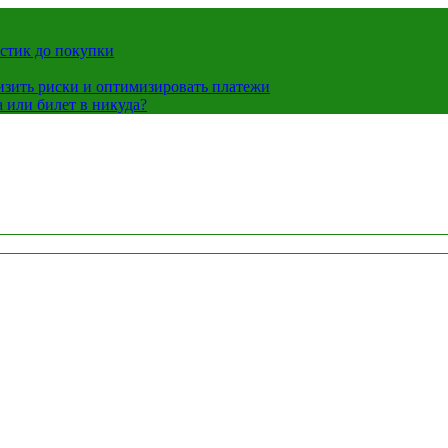
истик до покупки
низить риски и оптимизировать платежи
 или билет в никуда?