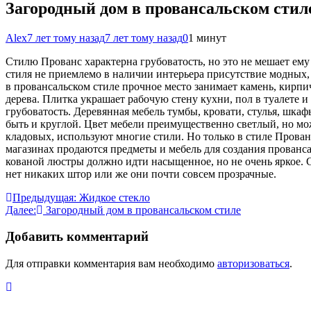
Загородный дом в провансальском стил
Alex
7 лет тому назад
7 лет тому назад
0
1 минут
Стилю Прованс характерна грубоватость, но это не мешает ем
стиля не приемлемо в наличии интерьера присутствие модных,
в провансальском стиле прочное место занимает камень, кирпич
дерева. Плитка украшает рабочую стену кухни, пол в туалете 
грубоватость. Деревянная мебель тумбы, кровати, стулья, шка
быть и круглой. Цвет мебели преимущественно светлый, но мож
кладовых, используют многие стили. Но только в стиле Прован
магазинах продаются предметы и мебель для создания прованса
кованой люстры должно идти насыщенное, но не очень яркое. С
нет никаких штор или же они почти совсем прозрачные.
Навигация
Предыдущая:
Жидкое стекло
Далее:
Загородный дом в провансальском стиле
по
записям
Добавить комментарий
Для отправки комментария вам необходимо
авторизоваться
.