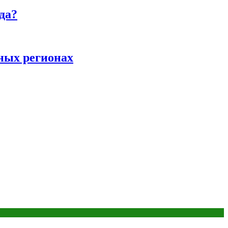
да?
ных регионах