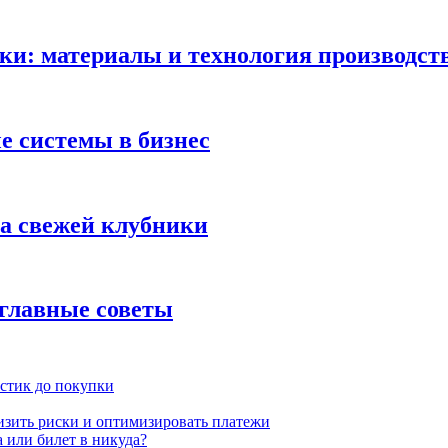
ки: материалы и технология производст
 системы в бизнес
ка свежей клубники
 главные советы
истик до покупки
низить риски и оптимизировать платежи
 или билет в никуда?