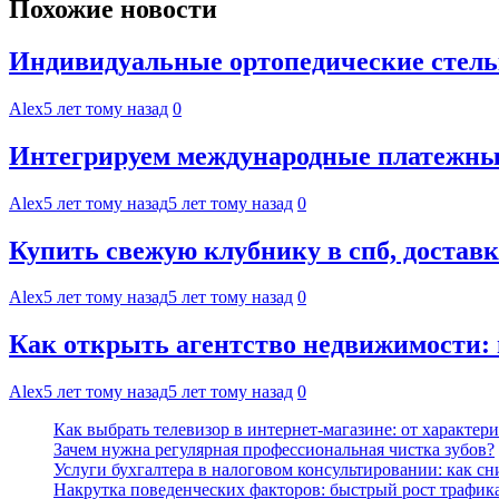
Похожие новости
Индивидуальные ортопедические стель
Alex
5 лет тому назад
0
Интегрируем международные платежные
Alex
5 лет тому назад
5 лет тому назад
0
Купить свежую клубнику в спб, достав
Alex
5 лет тому назад
5 лет тому назад
0
Как открыть агентство недвижимости:
Alex
5 лет тому назад
5 лет тому назад
0
Как выбрать телевизор в интернет-магазине: от характер
Зачем нужна регулярная профессиональная чистка зубов?
Услуги бухгалтера в налоговом консультировании: как с
Накрутка поведенческих факторов: быстрый рост трафика