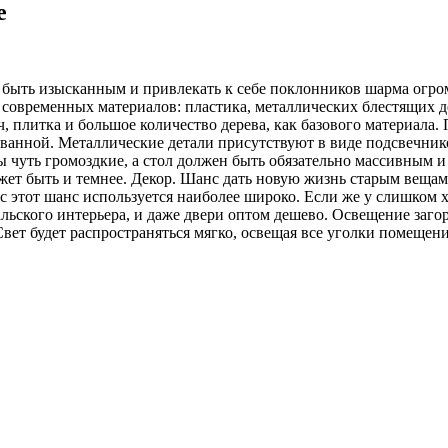
е
у быть изысканным и привлекать к себе поклонников шарма огро
 современных материалов: пластика, металлических блестящих д
, плитка и большое количество дерева, как базового материала. 
и ванной. Металлические детали присутствуют в виде подсвечник
фы чуть громоздкие, а стол должен быть обязательно массивным 
ет быть и темнее. Декор. Шанс дать новую жизнь старым вещам,
с этот шанс используется наиболее широко. Если же у слишком х
льского интерьера, и даже двери оптом дешево. Освещение заго
вет будет распространяться мягко, освещая все уголки помещени