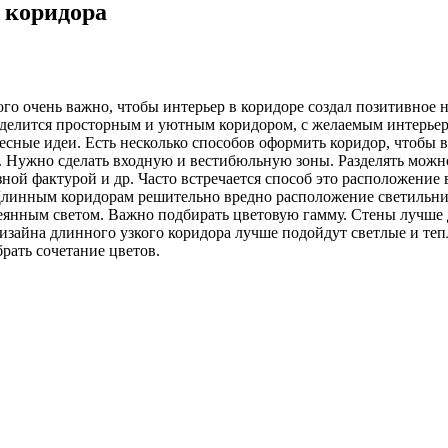
 коридора
го очень важно, чтобы интерьер в коридоре создал позитивное н
ыделится просторным и уютным
коридором, с желаемым интерьеро
есные идеи. Есть несколько способов оформить коридор, чтобы 
и. Нужно сделать входную и вестибюльную зоны. Разделять можн
ной фактурой и др. Часто встречается способ это расположение 
линным коридорам решительно вредно расположение светильник
нным светом. Важно подбирать цветовую гамму. Стены лучше дел
 дизайна длинного узкого коридора лучше подойдут светлые и теп
рать сочетание цветов.