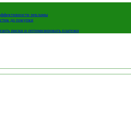
 эффективности рекламы
истик до покупки
низить риски и оптимизировать платежи