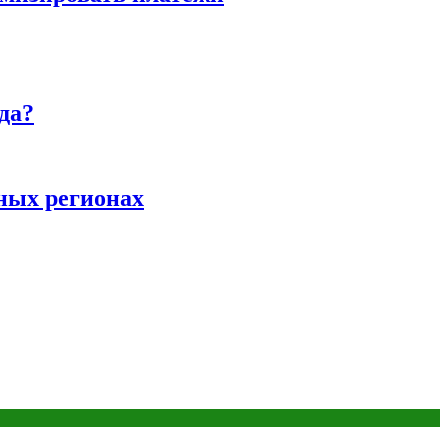
да?
ных регионах