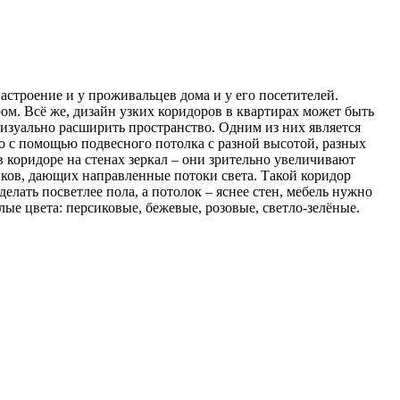
астроение и у проживальцев дома и у его посетителей.
м. Всё же, дизайн узких коридоров в квартирах может быть
визуально расширить пространство. Одним из них является
о с помощью подвесного потолка с разной высотой, разных
в коридоре на стенах зеркал – они зрительно увеличивают
ов, дающих направленные потоки света. Такой коридор
ать посветлее пола, а потолок – яснее стен, мебель нужно
лые цвета: персиковые, бежевые, розовые, светло-зелёные.