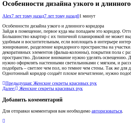
Особенности дизайна узкого и длинного
Alex
7 лет тому назад
7 лет тому назад
0
1 минут
Особенности дизайна узкого и длинного коридора
Зайдя в помещение, первое куда мы попадаем это коридор. Отто
Большинство квартир с их типичной планировкой не может в
удобным и восхитительным, если воплощать в интерьере интер
зонирование, разделение коридорного пространства на участк
декоративных элементов (фальш-колонны), покрытия пола с раз
пространство. Должное внимание нужно уделять освещению. Д
нужно оформлять настенными светильниками с мягким, и рассея
подобрать – светлее чем пол, но темнее чем стены. Так же для
Однотонный коридор создаёт плохое впечатление, нужно подоб
Навигация
Предыдущая:
Женские секреты красивых рук
Далее:
Женские секреты красивых рук
по
записям
Добавить комментарий
Для отправки комментария вам необходимо
авторизоваться
.