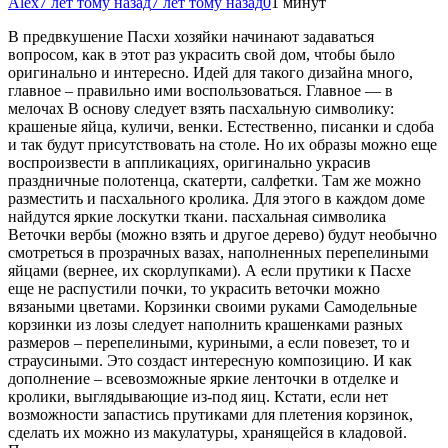
Alex
7 лет тому назад
7 лет тому назад
0
1 минут
В предвкушение Пасхи хозяйки начинают задаваться
вопросом, как в этот раз украсить свой дом, чтобы было
оригинально и интересно. Идей для такого дизайна много,
главное – правильно ими воспользоваться. Главное — в
мелочах В основу следует взять пасхальную символику:
крашеные яйца, куличи, венки. Естественно,
писанки и сдоба
и так будут присутствовать на столе. Но их образы можно еще
воспроизвести в аппликациях, оригинально украсив
праздничные полотенца, скатерти, салфетки. Там же можно
разместить и пасхального кролика. Для этого в каждом доме
найдутся яркие лоскутки ткани. пасхальная символика
Веточки вербы (можно взять и другое дерево) будут необычно
смотреться в прозрачных вазах, наполненных перепелиными
яйцами (вернее, их скорлупками). А если прутики к Пасхе
еще не распустили почки, то украсить веточки можно
вязаными цветами. Корзинки своими руками Самодельные
корзинки из лозы следует наполнить крашенками разных
размеров – перепелиными, куриными, а если повезет, то и
страусиными. Это создаст интересную композицию. И как
дополнение – всевозможные яркие ленточки в отделке и
кролики, выглядывающие из-под яиц. Кстати, если нет
возможности запастись прутиками для плетения корзинок,
сделать их можно из макулатуры, хранящейся в кладовой.