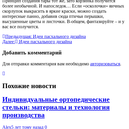
Принцип создания тары тот же, зато корзинка получится
более необычной. И напоследок… Если «осколочки» яичных
скорлупок выкрасить в яркие краски, можно создать
интересные панно, добавив сюда птичьи перышки,
высушенные цветы и листочки. В-общем, фантазируйте – и у
вас все получится.
Навигация
Предыдущая:
Идеи пасхального дизайна
Далее:
Идеи пасхального дизайна
по
записям
Добавить комментарий
Для отправки комментария вам необходимо
авторизоваться
.
Похожие новости
Индивидуальные ортопедические
стельки: материалы и технология
производства
Alex
5 лет тому назад
0