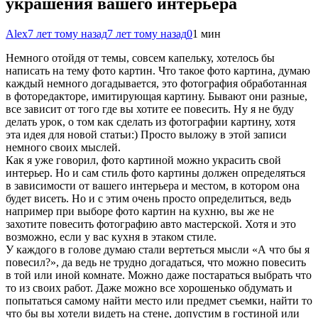
украшения вашего интерьера
Alex
7 лет тому назад
7 лет тому назад
0
1 мин
Немного отойдя от темы, совсем капельку, хотелось бы
написать на тему фото картин. Что такое фото картина, думаю
каждый немного догадывается, это фотография обработанная
в фоторедакторе, имитирующая картину. Бывают они разные,
все зависит от того где вы хотите ее повесить. Ну я не буду
делать урок, о том как сделать из фотографии
картину, хотя
эта идея для новой статьи:) Просто выложу в этой записи
немного своих мыслей.
Как я уже говорил, фото картиной можно украсить свой
интерьер. Но и сам стиль фото картины должен определяться
в зависимости от вашего интерьера и местом, в котором она
будет висеть. Но и с этим очень просто определиться, ведь
например при выборе фото картин на кухню, вы же не
захотите повесить фотографию авто мастерской. Хотя и это
возможно, если у вас кухня в этаком стиле.
У каждого в голове думаю стали вертеться мысли «А что бы я
повесил?», да ведь не трудно догадаться, что можно повесить
в той или иной комнате. Можно даже постараться выбрать что
то из своих работ. Даже можно все хорошенько обдумать и
попытаться самому найти место или предмет съемки, найти то
что бы вы хотели видеть на стене, допустим в гостиной или