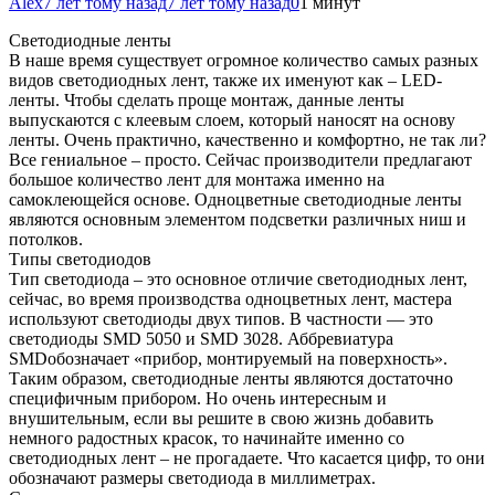
Alex
7 лет тому назад
7 лет тому назад
0
1 минут
Светодиодные ленты
В наше время существует огромное количество самых разных
видов светодиодных лент, также их именуют как – LED-
ленты. Чтобы сделать проще монтаж, данные ленты
выпускаются с клеевым слоем, который наносят на основу
ленты. Очень практично, качественно и комфортно, не так ли?
Все гениальное – просто. Сейчас производители
предлагают
большое количество лент для монтажа именно на
самоклеющейся основе. Одноцветные светодиодные ленты
являются основным элементом подсветки различных ниш и
потолков.
Типы светодиодов
Тип светодиода – это основное отличие светодиодных лент,
сейчас, во время производства одноцветных лент, мастера
используют светодиоды двух типов. В частности — это
светодиоды SMD 5050 и SMD 3028. Аббревиатура
SMDобозначает «прибор, монтируемый на поверхность».
Таким образом, светодиодные ленты являются достаточно
специфичным прибором. Но очень интересным и
внушительным, если вы решите в свою жизнь добавить
немного радостных красок, то начинайте именно со
светодиодных лент – не прогадаете. Что касается цифр, то они
обозначают размеры светодиода в миллиметрах.