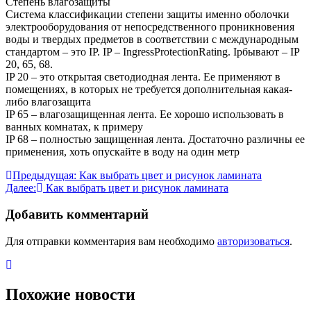
Степень влагозащиты
Система классификации степени защиты именно оболочки
электрооборудования от непосредственного проникновения
воды и твердых предметов в соответствии с международным
стандартом – это IP. IP – IngressProtectionRating. Ipбывают – IP
20, 65, 68.
IP 20 – это открытая светодиодная лента. Ее применяют в
помещениях, в которых не требуется дополнительная какая-
либо влагозащита
IP 65 – влагозащищенная лента. Ее хорошо использовать в
ванных комнатах, к примеру
IP 68 – полностью защищенная лента. Достаточно различны ее
применения, хоть опускайте в воду на один метр
Навигация
Предыдущая:
Как выбрать цвет и рисунок ламината
Далее:
Как выбрать цвет и рисунок ламината
по
записям
Добавить комментарий
Для отправки комментария вам необходимо
авторизоваться
.
Похожие новости