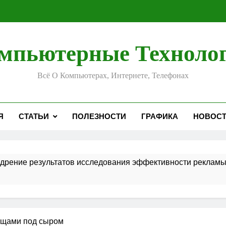
мпьютерные Техноло
Всё О Компьютерах, Интернете, Телефонах
Я
СТАТЬИ
ПОЛЕЗНОСТИ
ГРАФИКА
НОВОС
едрение результатов исследования эффективности реклам
 в интернет-магазине: от характеристик до покупки
ая профессиональная чистка зубов?
ощами под сыром