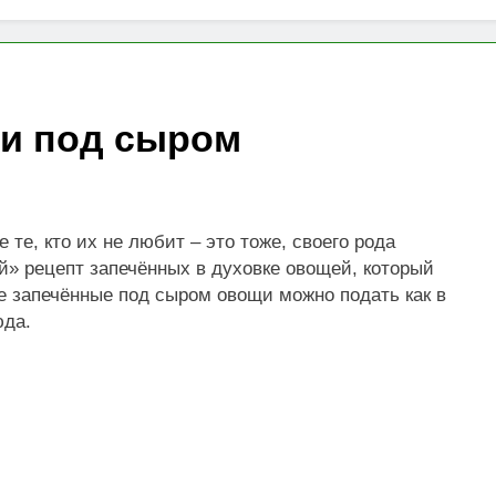
алоговом консультировании: как снизить риски и оптимизир
веденческих факторов: быстрый рост трафика или билет в н
азад
и под сыром
ости сельскохозяйственных предприятий в приграничных р
 те, кто их не любит – это тоже, своего рода
» рецепт запечённых в духовке овощей, который
ие запечённые под сыром овощи можно подать как в
юда.