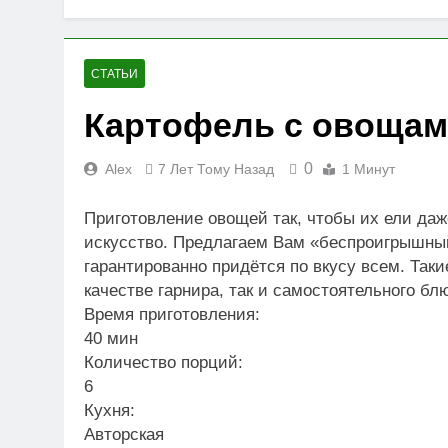
Услуги бухгалтера в н
1 Неделя Тому Назад
Накрутка по
СТАТЬИ
1 Месяц Тому Н
Картофель с овощам
Обеспечение безопасн
1 Месяц Тому Назад
0
Alex
7 Лет Тому Назад
1 Минут
Приготовление овощей так, чтобы их ели даже
искусство. Предлагаем Вам «беспроигрышный
гарантированно придётся по вкусу всем. Так
качестве гарнира, так и
самостоятельного бл
Время приготовления:
40 мин
Количество порций:
6
Кухня:
Авторская