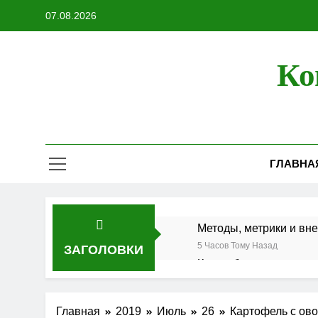
Перейти
07.08.2026
к
содержимому
Ко
ГЛАВНА
Методы, метрики и вн
5 Часов Тому Назад
ЗАГОЛОВКИ
Как выбрать телевизор
1 День Тому Назад
Зачем нужна регулярн
Главная
2019
Июль
26
Картофель с ов
1 Неделя Тому Назад