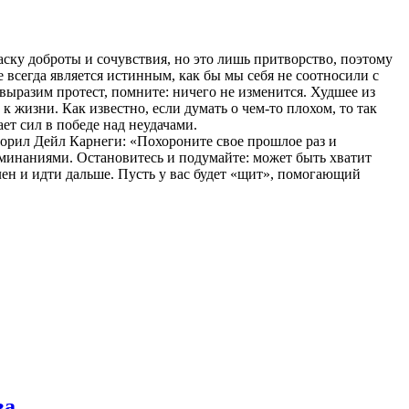
аску доброты и сочувствия, но это лишь притворство, поэтому
е всегда является истинным, как бы мы себя не соотносили с
выразим протест, помните: ничего не изменится. Худшее из
 жизни. Как известно, если думать о чем-то плохом, то так
ет сил в победе над неудачами.
оворил Дейл Карнеги: «Похороните свое прошлое раз и
оминаниями. Остановитесь и подумайте: может быть хватит
ен и идти дальше. Пусть у вас будет «щит», помогающий
ва