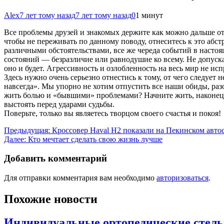
Alex
7 лет тому назад
7 лет тому назад
0
1 минут
Все проблемы друзей и знакомых держите как можно дальше от 
чтобы не переживать по данному поводу, отнеситесь к это абст
различными обстоятельствами, все же череда событий в настоя
состояний — безразличие или равнодушие ко всему. Не допуска
оно и будет. Агрессивность и озлобленность на весь мир не ис
Здесь нужно очень серьезно отнестись к тому, от чего следует
навсегда». Мы упорно не хотим отпустить все наши обиды, ра
жить болью и «бывшими» проблемами? Начните жить, наконец, 
выстоять перед ударами судьбы.
Поверьте, только вы являетесь творцом своего счастья и покоя!
Навигация
Предыдущая:
Кроссовер Haval H2 показали на Пекинском авто
Далее:
Кто мечтает сделать свою жизнь лучше
по
записям
Добавить комментарий
Для отправки комментария вам необходимо
авторизоваться
.
Похожие новости
Индивидуальные ортопедические стель