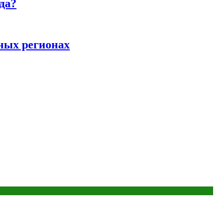
да?
ных регионах