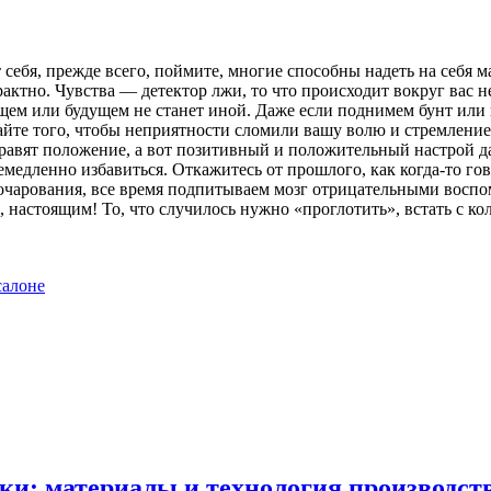
себя, прежде всего, поймите, многие способны надеть на себя м
рактно. Чувства — детектор лжи, то что происходит вокруг
вас н
щем или будущем не станет иной. Даже если поднимем бунт или 
йте того, чтобы неприятности сломили вашу волю и стремление к
правят положение, а вот позитивный и положительный настрой да
 немедленно избавиться. Откажитесь от прошлого, как когда-то г
зочарования, все время подпитываем мозг отрицательными восп
настоящим! То, что случилось нужно «проглотить», встать с кол
салоне
ки: материалы и технология производст