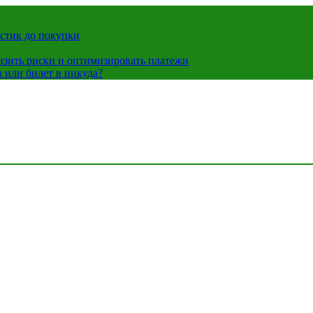
истик до покупки
низить риски и оптимизировать платежи
 или билет в никуда?