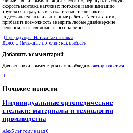
любые швы и коммуникации. Стоит подчеркнуть высокую
скорость монтажа натяжных потолков и минимизацию
трудовых затрат, так как полностью исключаются
подготовительные и финишные работы. А если к этому
прибавить возможность внедрить любые дизайнерские
решения, то очевидные плюсы на лицо.
Навигация
Предыдущая:
Натяжные потолки
Далее:
Натяжные потолки: как выбрать
по
записям
Добавить комментарий
Для отправки комментария вам необходимо
авторизоваться
.
Похожие новости
Индивидуальные ортопедические
стельки: материалы и технология
производства
Alex
5 лет тому назад
0