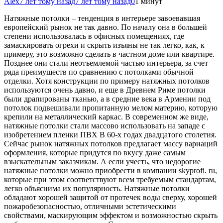
Alex
7 лет тому назад
7 лет тому назад
0
1 минут
Натяжные потолки – тенденция в интерьере завоевавшая
европейский рынок не так давно. По началу она в большей
степени использовалась в офисных помещениях, где
замаскировать огрехи и скрыть изъяны не так легко, как, к
примеру, это возможно сделать в частном доме или квартире.
Позднее они стали неотъемлемой частью
интерьера, за счет
ряда преимуществ по сравнению с потолками обычной
отделки. Хотя конструкции по примеру натяжных потолков
используются очень давно, и еще в Древнем Риме потолки
были драпированы тканью, а в средние века в Армении под
потолок подвешивали пропитанную мелом материю, которую
крепили на металлический каркас. В современном же виде,
натяжные потолки стали массово использовать на западе с
изобретением пленки ПВХ В 60-х годах двадцатого столетия.
Сейчас рынок натяжных потолков предлагает массу вариаций
оформления, которые придутся по вкусу даже самым
взыскательным заказчикам. А если учесть, что недорогие
натяжные потолки можно приобрести в компании skyprofi. ru,
которые при этом соответствуют всем требуемым стандартам,
легко объяснима их популярность. Натяжные потолки
обладают хорошей защитой от протечек воды сверху, хорошей
пожаробезопасностью, отличными эстетическими
свойствами, маскирующим эффектом и возможностью скрыть