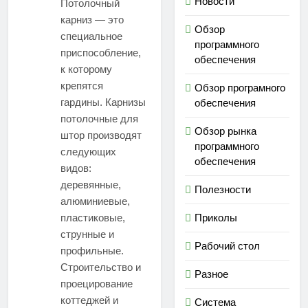
Новости
Потолочный
карниз — это
Обзор
специальное
программного
приспособление,
обеспечения
к которому
крепятся
Обзор програмного
гардины. Карнизы
обеспечения
потолочные для
Обзор рынка
штор производят
программного
следующих
обеспечения
видов:
деревянные,
Полезности
алюминиевые,
пластиковые,
Приколы
струнные и
Рабочий стол
профильные.
Строительство и
Разное
проецирование
коттеджей и
Система