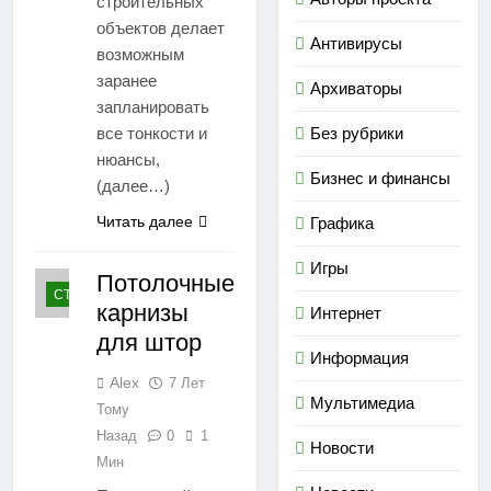
строительных
объектов делает
Антивирусы
возможным
заранее
Архиваторы
запланировать
все тонкости и
Без рубрики
нюансы,
Бизнес и финансы
(далее…)
Читать далее
Графика
Игры
Потолочные
СТАТЬИ
карнизы
Интернет
для штор
Информация
Alex
7 Лет
Мультимедиа
Тому
Назад
0
1
Новости
Мин