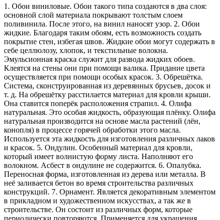
1. Обои виниловые. Обои такого типа создаются в два слоя:
основной слой материала покрывают толстым слоем
поливинила. После этого, на винил наносят узор. 2. Обои
жидкие. Благодаря таким обоям, есть возможность создать
покрытие стен, избегая швов. Жидкие обои могут содержать в
себе целлюлозу, хлопок, и текстильные волокна.
Эмульсионная краска служит для развода жидких обоев.
Клеятся на стены они при помощи валика. Придание цвета
осуществляется при помощи особых красок. 3. Обрешётка.
Система, сконструированная из деревянных брусьев, досок и
т. д. На обрешётку расстилается материал для кровли крыши.
Она ставится поперёк расположения страпил. 4. Олифа
натуральная. Это особая жидкость, образующая плёнку. Олифа
натуральная производится на основе масла растений (лён,
конопля) в процессе горячей обработки этого масла.
Используется эта жидкость для изготовления различных лаков
и красок. 5. Ондулин. Особенный материал для кровли,
который имеет волнистую форму листа. Наполняют его
волокном. Асбест в ондулине не содержится. 6. Опалубка.
Переносная форма, изготовленная из дерева или металла. В
неё заливается бетон во время строительства различных
конструкций. 7. Орнамент. Является декоративным элементом
в прикладном и художественном искусствах, а так же в
строительстве. Он состоит из различных форм, которые
периодически повторяются. Применяется для украшения