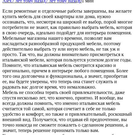
Alex
7 лет тому назад
7 лет тому назад
0
1 мин
Если ремонтные и отделочные работы завершены, вы желаете
купить мебель для своей квартиры или дома, нужно
осознавать, что, несмотря на широкий ее выбор, порой многие
потребители не знают, как правильно выбрать мебель, которая
в свою очередь, идеально подойдет для интерьера помещения.
Мебельные магазины нашего
времени, позволят вам
насладиться разнообразной продукцией мебели, поэтому
действительно выбрать ту или иную мебель, не так уж и
просто. Так что, вы должны внимательно присмотреться к
итальянской мебели, которая пользуется успехом долгие годы.
Помните, что итальянская мебель смотрится красиво и
оригинально, причем в интерьере любого помещения. Более
того она долговечна и функциональна, а значит, приобретая
ее, вы будете уверены, что теперь она станет служить и
радовать вас долгое время, что немаловажно.
Мебель не способна терять своей привлекательности, даже
спустя несколько лет, что конечно, приятно. И вообще, вы
всегда должны помнить, что именно итальянская мебель
считается той самой, которая сочетает в себе не только
удобство и комфорт, но также и привлекательный, роскошный
внешний вид. Получается, что отдавая ей предпочтение, вы
точно никогда не сможете пожалеть о сделанном решении, а
значит, теперь решение принимать только вам.