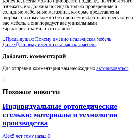
Конечно, всегда можно приобрести подделку, но чтобы этого
избежать, вы должны посещать только проверенные и
солидные мебельные магазины, которые представлены
широко, поэтому можно без проблем выбрать интересующую
вас мебель, а она порадует вас уникальными
характеристиками, а это главное.
Навигация
Предыдущая:
Почему именно итальянская мебель
Далее:
Почему именно итальянская мебель
по
записям
Добавить комментарий
Для отправки комментария вам необходимо
авторизоваться
.
Похожие новости
Индивидуальные ортопедические
стельки: материалы и технология
производства
Alex
5 лет тому назад
0