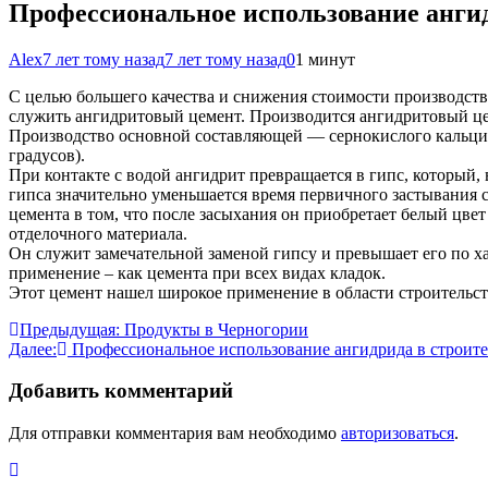
Профессиональное использование ангид
Alex
7 лет тому назад
7 лет тому назад
0
1 минут
С целью большего качества и снижения стоимости производст
служить ангидритовый цемент. Производится ангидритовый це
Производство основной составляющей — сернокислого кальция
градусов).
При контакте с водой ангидрит превращается в гипс, который
гипса значительно уменьшается время первичного застывания с
цемента в том, что после засыхания он приобретает белый цве
отделочного материала.
Он служит замечательной заменой гипсу и превышает его по х
применение – как цемента при всех видах кладок.
Этот цемент нашел широкое применение в области строительст
Навигация
Предыдущая:
Продукты в Черногории
Далее:
Профессиональное использование ангидрида в строите
по
записям
Добавить комментарий
Для отправки комментария вам необходимо
авторизоваться
.