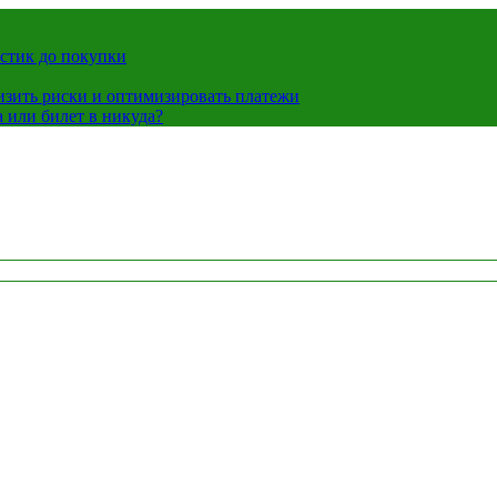
истик до покупки
низить риски и оптимизировать платежи
 или билет в никуда?