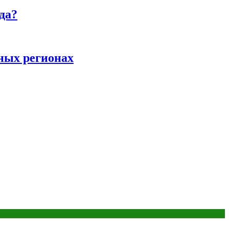
да?
ных регионах