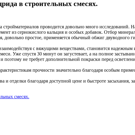
рида в строительных смесях.
ва стройматериалов проводится довольно много исследований.
мент из сернокислого кальция и особых добавок. Отбор минера
, довольно простое, применяется обычный обжиг двуводного ги
, взаимодействуя с вяжущими веществами, становится надежным 
меси. Уже спустя 30 минут он загустевает, а на полное застыва
т и поэтому не требует дополнительной покраски перед осветлен
арактеристикам прочности значительно благодаря особым примес
ва и отделки благодаря доступной цене и быстроте засыхания, 
льных смесях.