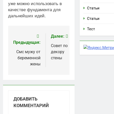
уже можно использовать в
Статьи
качестве фундамента для
дальнейших идей.
Статьи
Тест
Навигация
Далее:
Предыдущая:
по
Совет по
Смс мужу от
декору
записям
беременной
стены
жены
ДОБАВИТЬ
КОММЕНТАРИЙ