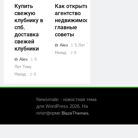
Купить
Как открыть
свежую
агентство
клубнику в
недвижимости:
спб,
главные
доставка
советы
свежей
Alex
5 Лет Тому
клубники
Назад
0
Alex
5
Лет Тому
Назад
0
Newsmatic - новостная тема
для WordPress 2026. На
платформе
.
BlazeThemes