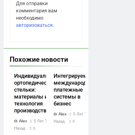
Для отправки
комментария вам
необходимо
авторизоваться
.
Похожие новости
Индивидуальные
Интегрируем
ортопедические
международные
стельки:
платежные
материалы и
системы в
технология
бизнес
производства
Alex
5 Лет Тому
Alex
5 Лет Тому
Назад
0
Назад
0