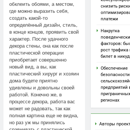
обклеить обоями, а местом,
снизить риск
где можно выразить себя,
оптимизиров
создать какой-то
платежи
определённый дизайн, стиль,
Накрутка
в конце концов, проявить свой
поведенчески
характер. После удачного
факторов: бы
декора стены, она как после
рост трафика
пластической операции
билет в никуд
приобретает совершенно
новый
вид, а вы, как
Обеспечение
пластический хирург и хозяин
безопасности
дома будете приятно
сельскохозяй
предприятий 
удивлены и довольны своей
приграничны
работой. Конечно же, в
регионах
процессе декора, работа вас
может не радовать, так как
полная картина еще не видна,
но раз уж мы принялись
Авторы проек
сравнивать с пластической