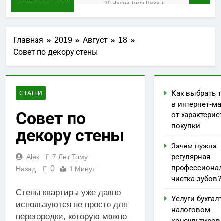
интернет-
20 Часов Тому Назад
магазине: от
Зачем нужна
характеристик до
регулярная
покупки
профессиональная
1 Неделя Тому Назад
Главная
2019
Август
18
чистка зубов?
Услуги бухгалтера
Совет по декору стены
в налоговом
консультировании:
1 Неделя Тому Назад
как снизить риски
Накрутка
и оптимизировать
поведенческих
Как выбрать 
платежи
СТАТЬИ
факторов:
1 Месяц Тому Назад
в интернет-ма
быстрый рост
Обеспечение
Совет по
от характерис
трафика или
безопасности
покупки
билет в
декору стены
сельскохозяйственных
1 Месяц Тому Назад
никуда?
предприятий в
Настройка
Зачем нужна
приграничных
кассового
регулярная
Alex
7 Лет Тому
регионах
аппарата после
1 Месяц Тому Назад
профессиона
0
Назад
1 Минут
приобретения:
чистка зубов?
пошаговое
руководство
Стены квартиры уже давно
Услуги бухгал
используются не просто для
налоговом
перегородки, которую можно
консультиров