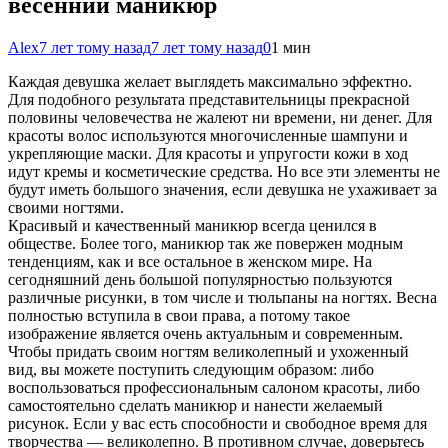
весенний маникюр
Alex
7 лет тому назад
7 лет тому назад
0
1 мин
Каждая девушка желает выглядеть максимально эффектно.
Для подобного результата представительницы прекрасной
половины человечества не жалеют ни времени, ни денег. Для
красоты волос используются многочисленные шампуни и
укрепляющие маски. Для красоты и упругости кожи в ход
идут кремы и косметические
средства. Но все эти элементы не
будут иметь большого значения, если девушка не ухаживает за
своими ногтями.
Красивый и качественный маникюр всегда ценился в
обществе. Более того, маникюр так же повержен модным
тенденциям, как и все остальное в женском мире. На
сегодняшний день большой популярностью пользуются
различные рисунки, в том числе и тюльпаны на ногтях. Весна
полностью вступила в свои права, а потому такое
изображение является очень актуальным и современным.
Чтобы придать своим ногтям великолепный и ухоженный
вид, вы можете поступить следующим образом: либо
воспользоваться профессиональным салоном красоты, либо
самостоятельно сделать маникюр и нанести желаемый
рисунок. Если у вас есть способности и свободное время для
творчества — великолепно. В противном случае, доверьтесь