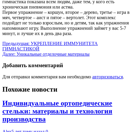
гимнастика показана всем людям, даже тем, у кого есть
хроническая пневмония или астма.
Первое упражнение – коршун, второе – дерево, третье – игра в
мяч, четвертое – аист и пятое – вертолет. Этот комплекс
подойдет не только взрослым, но и детям, так как упражнения
напоминают игру. Выполнение упражнений займет у вас 5-7
минут, и лучше их в день два раза.
Навигация
Предыдущая:
УКРЕПЛЕНИЕ ИММУНИТЕТА
ГИМНАСТИКОЙ
по
Далее:
Уникальные отделочные материалы
записям
Добавить комментарий
Для отправки комментария вам необходимо
авторизоваться
.
Похожие новости
Индивидуальные ортопедические
стельки: материалы и технология
производства
Alex
5 лет тому назад
0