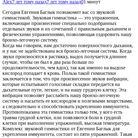
Alex
7 лет тому назад
7 лет тому назад
0
1 минут
Сегодня Евгения Баглык познакомит вас со звуковой
гимнастикой. Звуковая гимнастика — это упражнения,
включающие произнесение специально подобранных
отдельных звуков и их сочетаний с правильным дыханием и
физическими упражнениями, позволяющая оздоровить нашу
бронхо-легочную систему.
Когда мы говорим, нам достаточно
поверхностного дыхания,
и у нас не задействована вся бронхо-легочная система. Когда
звуки произносятся в растяжку, выдох получается длиннее
(лучше, чтобы он был в два раза больше по
продолжительности, чем вдох), так как именно на выдохе
кислород попадает в кровь. Польза такой гимнастики
заключается в том, что при произнесении звуков вибрации,
которые испытывают голосовые складки передается на
дыхательные пути, легкие, и на нашу грудную клетку. Эта
вибрация позволяет расслабить нашу бронхо-легочную
систему и насытить ее кислородом и полезными веществами,
а следовательно и способствовать укреплению иммунитета.
Противопоказана эта гимнастика только тем, у кого есть
травма грудной клетки, или появляются боли в грудной
клетки при выполнении упражнений, высокая температура.
Комплекс звуковой гимнастики от Евгении Баглык для
укрепления иммунитета, состоит из пяти упражнений. Такая