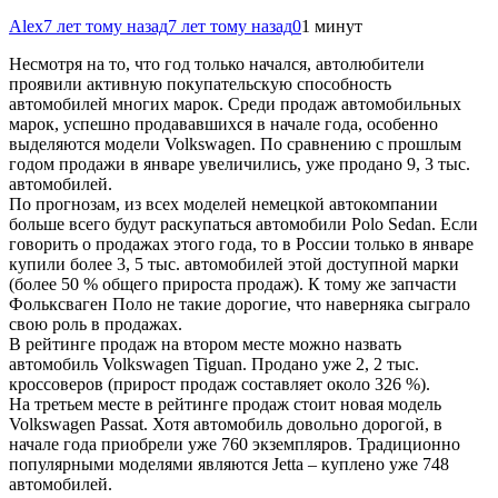
Alex
7 лет тому назад
7 лет тому назад
0
1 минут
Несмотря на то, что год только начался, автолюбители
проявили активную покупательскую способность
автомобилей многих марок. Среди продаж автомобильных
марок, успешно продававшихся в начале года, особенно
выделяются модели Volkswagen. По сравнению с прошлым
годом продажи в январе увеличились,
уже продано 9, 3 тыс.
автомобилей.
По прогнозам, из всех моделей немецкой автокомпании
больше всего будут раскупаться автомобили Polo Sedan. Если
говорить о продажах этого года, то в России только в январе
купили более 3, 5 тыс. автомобилей этой доступной марки
(более 50 % общего прироста продаж). К тому же запчасти
Фольксваген Поло не такие дорогие, что наверняка сыграло
свою роль в продажах.
В рейтинге продаж на втором месте можно назвать
автомобиль Volkswagen Tiguan. Продано уже 2, 2 тыс.
кроссоверов (прирост продаж составляет около 326 %).
На третьем месте в рейтинге продаж стоит новая модель
Volkswagen Passat. Хотя автомобиль довольно дорогой, в
начале года приобрели уже 760 экземпляров. Традиционно
популярными моделями являются Jetta – куплено уже 748
автомобилей.