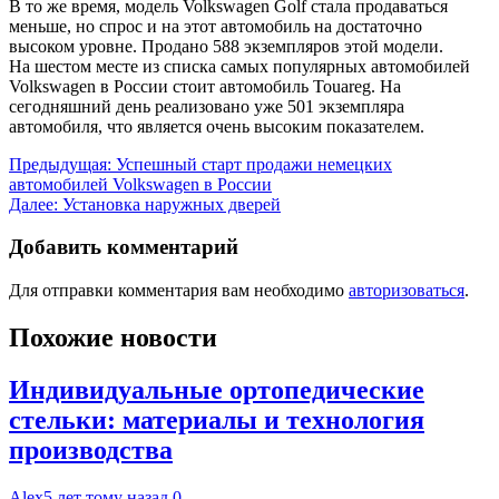
В то же время, модель Volkswagen Golf стала продаваться
меньше, но спрос и на этот автомобиль на достаточно
высоком уровне. Продано 588 экземпляров этой модели.
На шестом месте из списка самых популярных автомобилей
Volkswagen в России стоит автомобиль Touareg. На
сегодняшний день реализовано уже 501 экземпляра
автомобиля, что является очень высоким показателем.
Навигация
Предыдущая:
Успешный старт продажи немецких
автомобилей Volkswagen в России
по
Далее:
Установка наружных дверей
записям
Добавить комментарий
Для отправки комментария вам необходимо
авторизоваться
.
Похожие новости
Индивидуальные ортопедические
стельки: материалы и технология
производства
Alex
5 лет тому назад
0