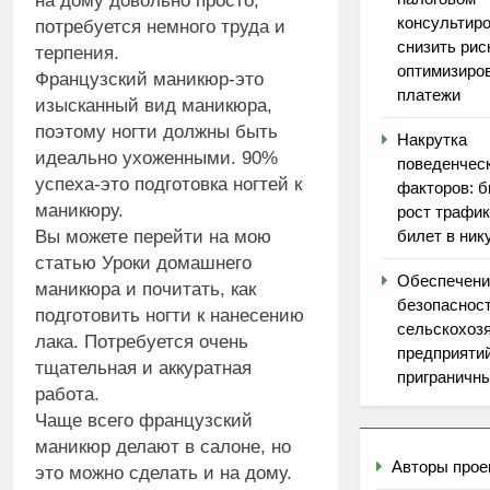
на дому довольно просто,
консультиро
потребуется немного труда и
снизить рис
терпения.
оптимизиро
Французский маникюр-это
платежи
изысканный вид маникюра,
поэтому ногти должны быть
Накрутка
идеально ухоженными. 90%
поведенчес
успеха-это подготовка ногтей к
факторов: 
маникюру.
рост трафик
билет в ник
Вы можете перейти на мою
статью Уроки домашнего
Обеспечени
маникюра и почитать, как
безопаснос
подготовить
ногти к нанесению
сельскохоз
лака. Потребуется очень
предприятий
тщательная и аккуратная
приграничны
работа.
Чаще всего французский
маникюр делают в салоне, но
Авторы прое
это можно сделать и на дому.