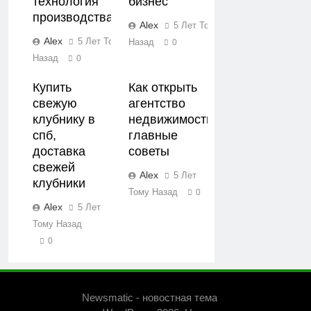
технология
бизнес
производства
Alex
5 Лет Тому
Alex
5 Лет Тому
Назад
0
Назад
0
Купить
Как открыть
свежую
агентство
клубнику в
недвижимости:
спб,
главные
доставка
советы
свежей
Alex
5 Лет
клубники
Тому Назад
0
Alex
5 Лет
Тому Назад
0
Newsmatic - новостная тема