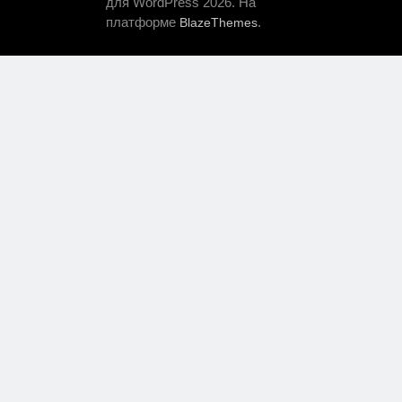
для WordPress 2026. На
платформе
.
BlazeThemes