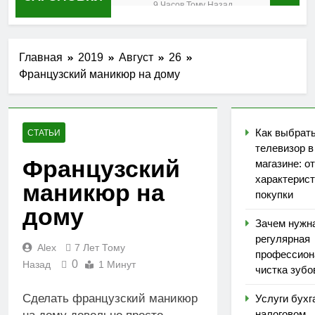
интернет-
9 Часов Тому Назад
магазине: от
Зачем нужна
характеристик до
регулярная
покупки
профессиональная
1 Неделя Тому Назад
Главная
2019
Август
26
чистка зубов?
Услуги бухгалтера
Французский маникюр на дому
в налоговом
консультировании:
1 Неделя Тому Назад
как снизить риски
Накрутка
и оптимизировать
поведенческих
Как выбрат
платежи
СТАТЬИ
факторов:
1 Месяц Тому
телевизор в
быстрый рост
Французский
Назад
магазине: от
трафика или
Обеспечение
характерист
билет в
маникюр на
безопасности
никуда?
покупки
сельскохозяйственных
1 Месяц Тому Назад
дому
предприятий в
Настройка
Зачем нужн
приграничных
кассового
регулярная
регионах
Alex
7 Лет Тому
аппарата после
профессион
1 Месяц Тому Назад
приобретения:
0
Назад
1 Минут
чистка зубо
пошаговое
руководство
Сделать французский маникюр
Услуги бухг
налоговом