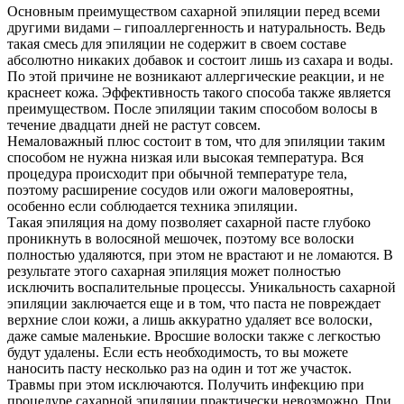
Основным преимуществом сахарной эпиляции перед всеми
другими видами – гипоаллергенность и натуральность. Ведь
такая смесь для эпиляции не содержит в своем составе
абсолютно никаких добавок и состоит лишь из сахара и воды.
По этой причине не возникают аллергические реакции, и не
краснеет кожа. Эффективность
такого способа также является
преимуществом. После эпиляции таким способом волосы в
течение двадцати дней не растут совсем.
Немаловажный плюс состоит в том, что для эпиляции таким
способом не нужна низкая или высокая температура. Вся
процедура происходит при обычной температуре тела,
поэтому расширение сосудов или ожоги маловероятны,
особенно если соблюдается техника эпиляции.
Такая эпиляция на дому позволяет сахарной пасте глубоко
проникнуть в волосяной мешочек, поэтому все волоски
полностью удаляются, при этом не врастают и не ломаются. В
результате этого сахарная эпиляция может полностью
исключить воспалительные процессы. Уникальность сахарной
эпиляции заключается еще и в том, что паста не повреждает
верхние слои кожи, а лишь аккуратно удаляет все волоски,
даже самые маленькие. Вросшие волоски также с легкостью
будут удалены. Если есть необходимость, то вы можете
наносить пасту несколько раз на один и тот же участок.
Травмы при этом исключаются. Получить инфекцию при
процедуре сахарной эпиляции практически невозможно. При