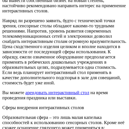
бы вывести собственный бизнес на новый степень,
настойчиво рекомендовано направить интерес на применение
интерактивных столов.
Навряд ли разрешено заявить, будто с технической точки
зрения, сенсорные столы обладают какими-то трудными
решениями. Напротив, уровень развития современных
телекоммуникационных сетей и электроники дозволил
снабдить интерактивным столам огромную вразумительность.
Цена сходственного изделия целиком и вполне находится в
зависимости от последующей сферы использования. К
образцу, ежели означенное оборудование предполагается
применять в ребяческих дошкольных учреждениях в
образовательных целях, подразумевается одна стоимость.
Если ведь планирует интерактивный стол применять в
качестве дополнительного подспорья в зале для совещаний,
стоимость будет уже иной.
Вы можете
арендовать интерактивный стол
на время
проведения праздника или выставки.
Сферы внедрения интерактивных столов
Образовательная сфера – это лишь малая капелька
способностей к использованию сенсорных столов. Кроме неё
схожее оснащение грядущего может применяться в: