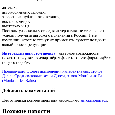
аптеках;
автомобильных салонах;
заведениях публичного питания;
вокзалах/метро;
выставках и т.д.
Постольку-поскольку сегодня интерактивные столы еще не
успели получить широкого признания в России, 1-ые
компании, которые станут их применять, сумеют получить
явный плюс к репутации.
Интерактивный стол аренда
– наверное возможность
показать покупателям/партнёрам факт того, что фирма идёт «в
ногу со порой».
Навигация
Предыдущая:
Сферы применения интерактивных столов
Далее:
Средневековые замки Дрома, замок Монбра ле Ба
по
(Monbrun-les-Bains)
записям
Добавить комментарий
Для отправки комментария вам необходимо
авторизоваться
.
Похожие новости