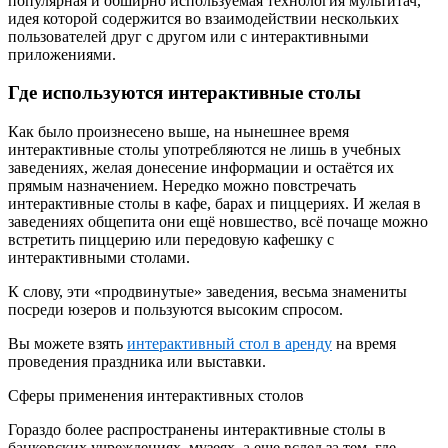
популярная и обширно используемая технология мультитач,
идея которой содержится во взаимодействии нескольких
пользователей друг с другом или с интерактивными
приложениями.
Где используются интерактивные столы
Как было произнесено выше, на нынешнее время
интерактивные столы употребляются не лишь в учебных
заведениях, желая донесение информации и остаётся их
прямым назначением. Нередко можно повстречать
интерактивные столы в кафе, барах и пиццериях. И желая в
заведениях общепита они ещё новшество, всё почаще можно
встретить пиццерию или передовую кафешку с
интерактивными столами.
К слову, эти «продвинутые» заведения, весьма знамениты
посреди юзеров и пользуются высоким спросом.
Вы можете взять
интерактивный стол в аренду
на время
проведения праздника или выставки.
Сферы применения интерактивных столов
Гораздо более распространены интерактивные столы в
банковских учреждениях, музеях, а еще вслед за тем, где