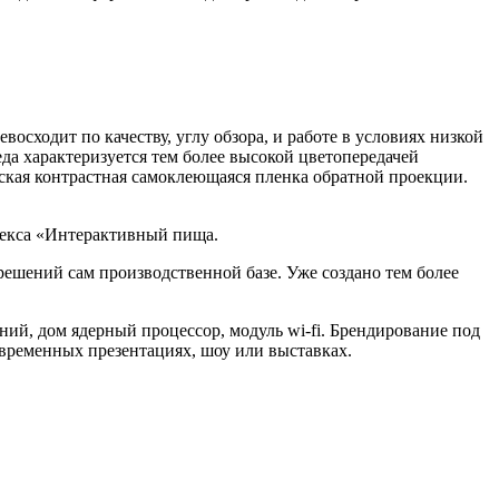
осходит по качеству, углу обзора, и работе в условиях низкой
а характеризуется тем более высокой цветопередачей
йская контрастная самоклеющаяся пленка обратной проекции.
лекса «Интерактивный пища.
шений сам производственной базе. Уже создано тем более
ий, дом ядерный процессор, модуль wi-fi. Брендирование под
временных презентациях, шоу или выставках.