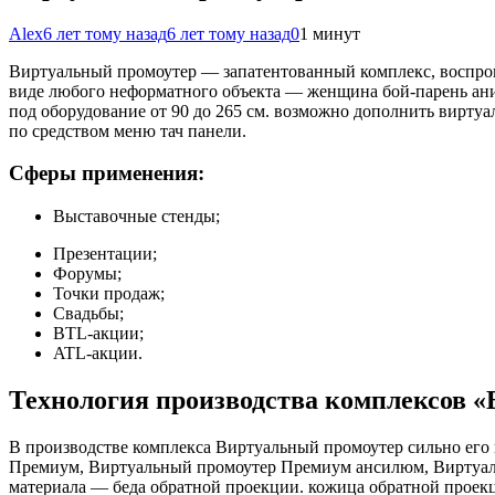
Alex
6 лет тому назад
6 лет тому назад
0
1 минут
Виртуальный промоутер — запатентованный комплекс, воспро
виде любого неформатного объекта — женщина бой-парень аним
под оборудование от 90 до 265 см. возможно дополнить вирту
по средством меню тач панели.
Сферы применения:
Выставочные стенды;
Презентации;
Форумы;
Точки продаж;
Свадьбы;
BTL-акции;
ATL-акции.
Технология производства комплексов 
В производстве комплекса Виртуальный промоутер сильно ег
Премиум, Виртуальный промоутер Премиум ансилюм, Виртуаль
материала — беда обратной проекции. кожица обратной проек