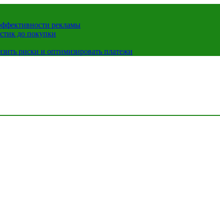
 эффективности рекламы
истик до покупки
низить риски и оптимизировать платежи