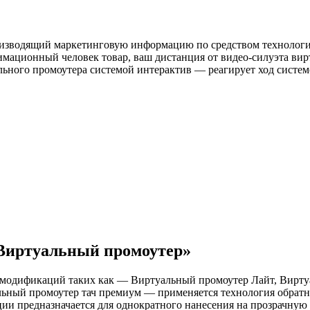
изводящий маркетинговую информацию по средством технологии
ационный человек товар, ваш дистанция от видео-силуэта вирт
ального промоутера системой интерактив — реагирует ход систе
«Виртуальный промоутер»
о модификаций таких как — Виртуальный промоутер Лайт, Вирт
ный промоутер тач премиум — применяется технология обратн
ции предназначается для однократного нанесения на прозрачну