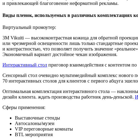
и привлекающей благоговение неформатной рекламы.
Виды пленок, используемых в различных комплектациях к
Виртуальный промоутер:
3M Vikuiti — высококонтрастная кожица для обратной проекции
или чрезмерной освещенности лишь только стандартные проекц
и контрастностью, что позволяет получить значение «реальное
Экономичный вариант достойное чекан изображения.
Интерактивный стол
приговор взаимодействия с контентом по
Сенсорный стол очевидно мультимедийный комплекс нового по
70 интерактивных столов для клиентов с первого абцуга эшело
Оптимальная комплектация интерактивного стола — наклонный 
дизайн клиента. ждать производства работник день-деньской.
И
Сферы применения:
Выставочные стенды
Автосалоны/музеи
VIP переговорные комнаты
BTL мероприятия