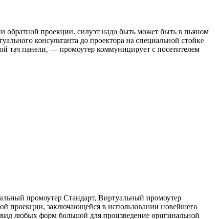
 обратной проекции. силуэт надо быть может быть в пьяном
уального консультанта до проектора на специальной стойке
мой тач панели, — промоутер коммуницирует с посетителем
уальный промоутер Стандарт, Виртуальный промоутер
ой проекции, заключающейся в использовании новейшего
ю вид любых форм большой для произведение оригинальной