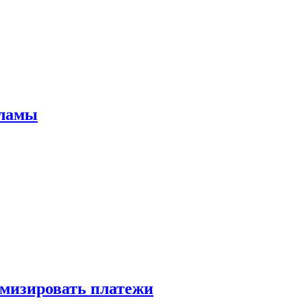
кламы
имизировать платежи