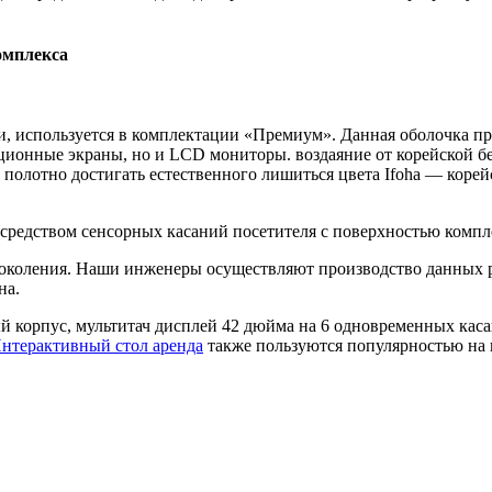
омплекса
, используется в комплектации «Премиум». Данная оболочка прев
ионные экраны, но и LCD мониторы. воздаяние от корейской бед
» полотно достигать естественного лишиться цвета Ifoha — коре
 средством сенсорных касаний посетителя с поверхностью комп
коления. Наши инженеры осуществляют производство данных ре
на.
корпус, мультитач дисплей 42 дюйма на 6 одновременных касан
нтерактивный стол аренда
также пользуются популярностью на 