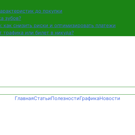
характеристик до покупки
а зубов?
и: как снизить риски и оптимизировать платежи
 трафика или билет в никуда?
Главная
Статьи
Полезности
Графика
Новости