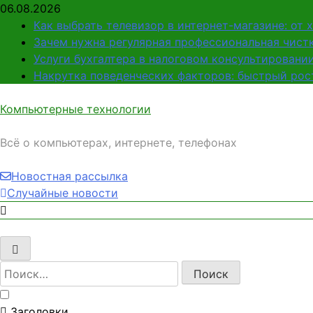
Перейти
06.08.2026
к
Как выбрать телевизор в интернет-магазине: от 
содержимому
Зачем нужна регулярная профессиональная чистк
Услуги бухгалтера в налоговом консультировани
Накрутка поведенческих факторов: быстрый рост
Компьютерные технологии
Всё о компьютерах, интернете, телефонах
Новостная рассылка
Случайные новости
Найти:
Заголовки