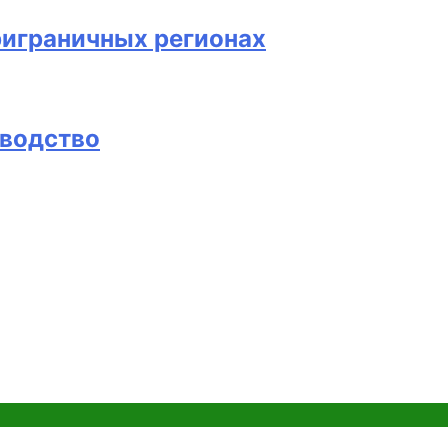
риграничных регионах
оводство