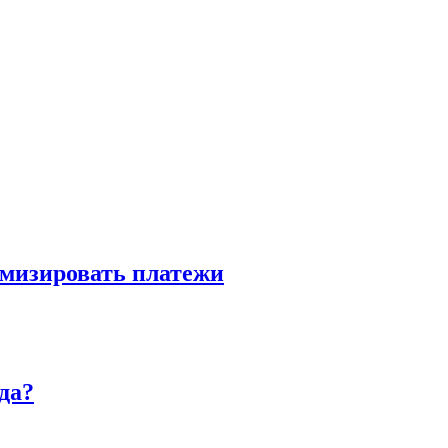
имизировать платежи
да?