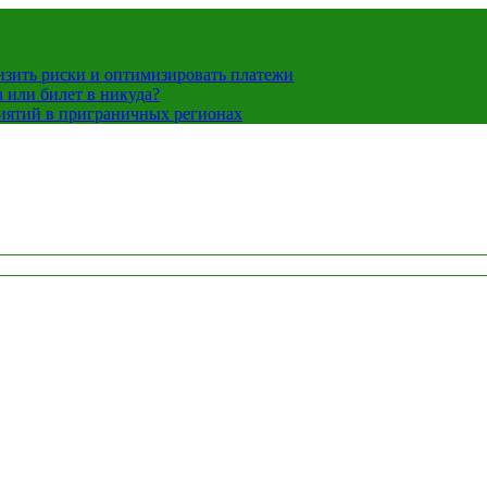
низить риски и оптимизировать платежи
 или билет в никуда?
иятий в приграничных регионах