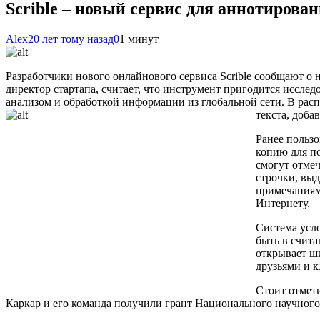
Scrible – новый сервис для аннотирова
Alex
20 лет тому назад
0
1 минут
Разработчики нового онлайнового сервиса Scrible сообщают о н
директор стартапа, считает, что инструмент пригодится исслед
анализом и обработкой информации
из глобальной сети. В рас
текста, доба
Ранее польз
копию для по
смогут отме
строчки, вы
примечаниям
Интернету.
Система усл
быть в счита
открывает ши
друзьями и 
Стоит отмети
Каркар и его команда получили грант Национального научного 