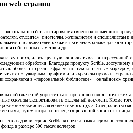
ния web-страниц
ачале открытого бета-тестирования своего одноименного продукт
ователям, студентам, писателям, журналистам и специалистам в 
поряжении пользователей окажется все необходимое для анноти
вления собственных заметок и др.
ователям приходилось вручную копировать весь интересующий их
следующей обработки. Благодаря продукту Scrible, доступному 
чать наиболее интересные фрагменты текста цветным маркером, 
делять их полужирным шрифтом или курсивом прямо на странице,
и сохраняется в «персональной библиотеке» – онлайновом хран
овных обозначений упростит категоризацию пользовательских ан
нные секунды экспортирован в отдельный документ. Кроме того,
рокие возможности для коллективного труда. Специалисты смогу
клиентами, путем отправки отрецензированной копии страницы п
ть, что недавно сервис Scrible вышел за рамки «домашнего» пр
фонда в размере 500 тысяч долларов.