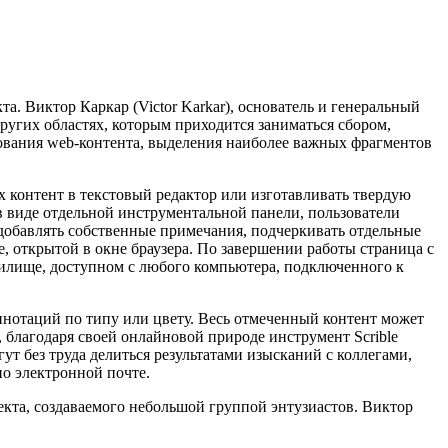
а. Виктор Каркар (Victor Karkar), основатель и генеральный
других областях, которым приходится заниматься сбором,
рования web-контента, выделения наиболее важных фрагментов
 контент в текстовый редактор или изготавливать твердую
в виде отдельной инструментальной панели, пользователи
добавлять собственные примечания, подчеркивать отдельные
 открытой в окне браузера. По завершении работы страница с
илище, доступном с любого компьютера, подключенного к
нотаций по типу или цвету. Весь отмеченный контент может
 благодаря своей онлайновой природе инструмент Scrible
т без труда делиться результатами изысканий с коллегами,
о электронной почте.
оекта, создаваемого небольшой группой энтузиастов. Виктор