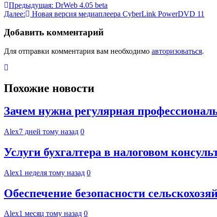
Навигация
Предыдущая:
DrWeb 4.05 beta
Далее:
Новая версия медиаплеера CyberLink PowerDVD 11
по
записям
Добавить комментарий
Для отправки комментария вам необходимо
авторизоваться
.
Похожие новости
Зачем нужна регулярная профессиональ
Alex
7 дней тому назад
0
Услуги бухгалтера в налоговом консул
Alex
1 неделя тому назад
0
Обеспечение безопасности сельскохоз
Alex
1 месяц тому назад
0