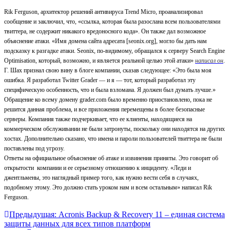
Rik Ferguson, архитектор решений антивируса Trend Micro, проанализировал
сообщение и заключил, что, «ссылка, которая была разослана всем пользователями
твиттера, не содержит никакого вредоносного кода». Он также дал возможное
объяснение атаки. «Имя домена сайта адресата [seonix.org], могло бы дать нам
подсказку к разгадке атаки. Seonix, по-видимому, обращался к серверу Search Engine
Optimisation, который, возможно, и является реальной целью этой атаки»
написал он
.
Г. Шах признал свою вину в блоге компании, сказав следующее: «Это была моя
ошибка. Я разработал Twitter Grader — и я — тот, который разработал эту
специфическую особенность, что и была взломана. Я должен был думать лучше.»
Обращение ко всему домену grader.com было временно приостановлено, пока не
решится данная проблема, и все приложения перемещены в более безопасные
серверы. Компания также подчеркивает, что ее клиенты, находящиеся на
коммерческом обслуживании не были затронуты, поскольку они находятся на других
хостах. Дополнительно сказано, что имена и пароли пользователей твиттера не были
поставлены под угрозу.
Ответы на официальное объяснение об атаке и извинения приняты. Это говорит об
открытости компании и ее серьезному отношению к инциденту. «Леди и
джентльмены, это наглядный пример того, как нужно вести себя в случаях,
подобному этому. Это должно стать уроком нам и всем остальным» написал Rik
Ferguson.
Навигация
Предыдущая:
Acronis Backup & Recovery 11 – единая система
защиты данных для всех типов платформ
по