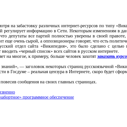
смотря на забастовку различных интернет-ресурсов по типу «В
рый регулирует информацию в Сети. Некоторым изменениям в да
 что депутаты все партий полностью уверены в своей правоте, 
нт еще очень сырой, а оппозиционеры говорят, что есть политич
усский отдел сайта «Википедия», это было сделано с целью 
 вводить «черный список» всех сайтов в русском интернете.
яет на многое, к примеру, больше человек захотят
заказать курс
ы знаний», — заголовок некоторых страниц русскоязычной «Вик
сти в Госдуме – реальная цензура в Интернете, скоро будет сфор
 повесив сообщения на своих главных страницах.
изненно
«набортное» программное обеспечение