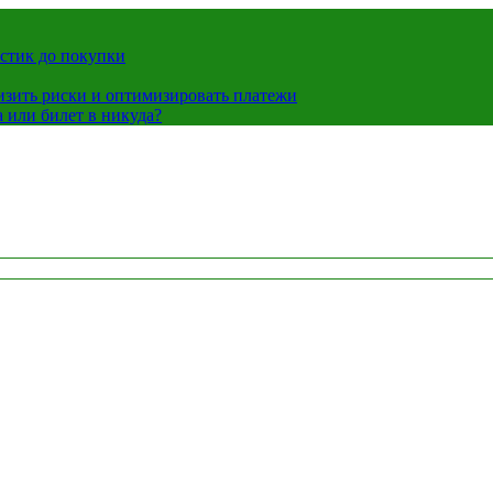
истик до покупки
низить риски и оптимизировать платежи
 или билет в никуда?