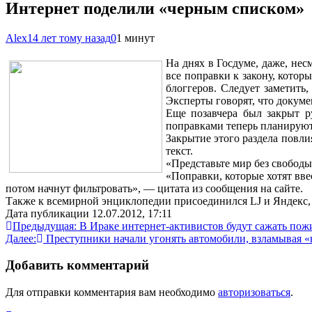
Интернет поделили «черным списком»
Alex
14 лет тому назад
0
1 минут
На днях в Госдуме, даже, не
все поправки к закону, кото
блоггеров. Следует заметить,
Эксперты говорят, что докуме
Еще позавчера был закрыт р
поправками теперь планируют
Закрытие этого раздела повли
текст.
«Представьте мир без свобод
«Поправки, которые хотят вве
потом начнут фильтровать», — цитата из сообщения на сайте.
Также к всемирной энциклопедии присоединился LJ и Яндекс,
Дата публикации 12.07.2012, 17:11
Навигация
Предыдущая:
В Ираке интернет-активистов будут сажать пож
Далее:
Преступники начали угонять автомобили, взламывая 
по
записям
Добавить комментарий
Для отправки комментария вам необходимо
авторизоваться
.