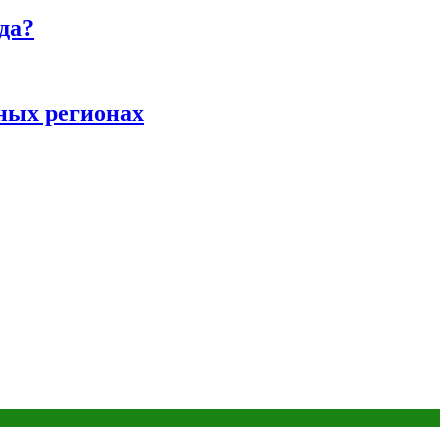
да?
ных регионах