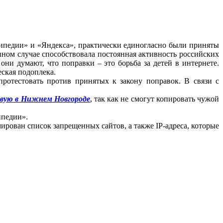
икипедии» и «Яндекса», практически единогласно были приняты
нном случае способствовала постоянная активность
российских
они думают, что поправки – это борьба за детей в интернете.
еская подоплека.
протестовать против принятых к закону поправок. В связи с
овую в Нижнем Новгороде
, так как не смогут копировать чужой
ипедии».
мирован список запрещенных сайтов, а также IP-адреса, которые