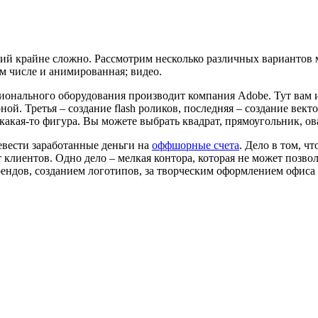
й крайне сложно. Рассмотрим несколько различных вариантов м
ом числе и анимированная; видео.
онального оборудования производит компания Adobe. Тут вам и A
ной. Третья – создание flash роликов, последняя – создание ве
ся какая-то фигура. Вы можете выбрать квадрат, прямоугольник, 
евести заработанные деньги на
оффшорные счета
. Дело в том, ч
от клиентов. Одно дело – мелкая контора, которая не может позв
ендов, созданием логотипов, за творческим оформлением офиса 