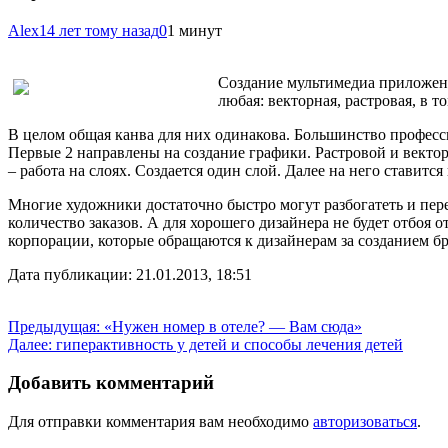
Alex
14 лет тому назад
0
1 минут
Создание мультимедиа приложени
любая: векторная, растровая, в т
В целом общая канва для них одинакова. Большинство
професси
Первые 2 направлены на создание графики. Растровой и вектор
– работа на слоях. Создается один слой. Далее на него ставит
Многие художники достаточно быстро могут разбогатеть и пер
количество заказов. А для хорошего дизайнера не будет отбоя 
корпорации, которые обращаются к дизайнерам за созданием бр
Дата публикации: 21.01.2013, 18:51
Навигация
Предыдущая:
«Нужен номер в отеле? — Вам сюда»
Далее:
гиперактивность у детей и способы лечения детей
по
записям
Добавить комментарий
Для отправки комментария вам необходимо
авторизоваться
.