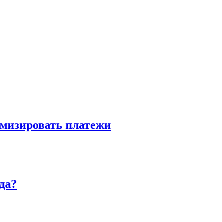
имизировать платежи
да?