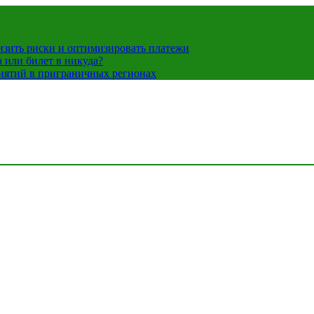
низить риски и оптимизировать платежи
 или билет в никуда?
иятий в приграничных регионах