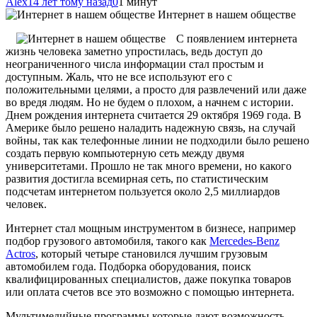
Alex
14 лет тому назад
0
1 минут
Интернет в нашем обществе
С появлением интернета
жизнь человека заметно упростилась, ведь доступ до
неограниченного числа информации стал простым и
доступным. Жаль, что не все используют его с
положительными целями, а просто для развлечений или даже
во вредя людям. Но не будем о плохом, а начнем
с истории.
Днем рождения интернета считается 29 октября 1969 года. В
Америке было решено наладить надежную связь, на случай
войны, так как телефонные линии не подходили было решено
создать первую компьютерную сеть между двумя
университетами. Прошло не так много времени, но какого
развития достигла всемирная сеть, по статистическим
подсчетам интернетом пользуется около 2,5 миллиардов
человек.
Интернет стал мощным инструментом в бизнесе, например
подбор грузового автомобиля, такого как
Mercedes-Benz
Actros
, который четыре становился лучшим грузовым
автомобилем года. Подборка оборудования, поиск
квалифицированных специалистов, даже покупка товаров
или оплата счетов все это возможно с помощью интернета.
Мультимедийные программы которые дают возможность