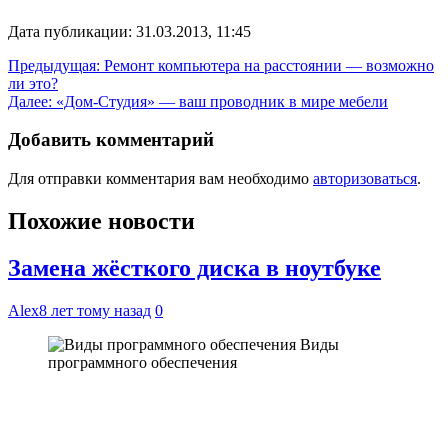
Дата публикации: 31.03.2013, 11:45
Навигация
Предыдущая:
Ремонт компьютера на расстоянии — возможно
ли это?
по
Далее:
«Дом-Студия» — ваш проводник в мире мебели
записям
Добавить комментарий
Для отправки комментария вам необходимо
авторизоваться
.
Похожие новости
Замена жёсткого диска в ноутбуке
Alex
8 лет тому назад
0
Виды
программного обеспечения