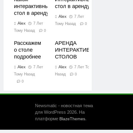
интерактивный
стол в аренду
стол в аренду
Alex
7 Лет
Alex
7 Лет
Тому Назад
0
Тому Назад
0
Расскажем
АРЕНДА
о столе
ИНТЕРАКТИВНЫХ
подробнее
СТОЛОВ
Alex
Alex
7 Лет
7 Лет Тому
Тому Назад
Назад
0
0
Newsmatic - новостная тема
для WordPress 2026. На
платформе
.
BlazeThemes