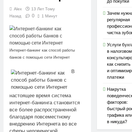
до покупки
Alex
13 Лет Тому
Зачем нужн
0
Назад
1 Минут
регулярная
профессион
чистка зубо
Услуги бухг
Интернет-банкинг как способ работы
в налоговом
банков с помощью сети Интернет
консультиро
как снизить
и оптимизир
В
платежи
Накрутка
настоящее время система
поведенчес
факторов:
интернет-банкинга становится
быстрый ро
все более распространенной
трафика ил
благодаря повсеместному
в никуда?
внедрению Интернета во все
сферы человеческой