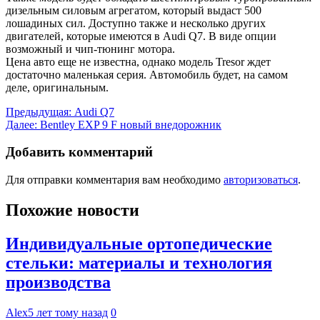
дизельным силовым агрегатом, который выдаст 500
лошадиных сил. Доступно также и несколько других
двигателей, которые имеются в Audi Q7. В виде опции
возможный и чип-тюнинг мотора.
Цена авто еще не известна, однако модель Tresor ждет
достаточно маленькая серия. Автомобиль будет, на самом
деле, оригинальным.
Навигация
Предыдущая:
Audi Q7
Далее:
Bentley EXP 9 F новый внедорожник
по
записям
Добавить комментарий
Для отправки комментария вам необходимо
авторизоваться
.
Похожие новости
Индивидуальные ортопедические
стельки: материалы и технология
производства
Alex
5 лет тому назад
0