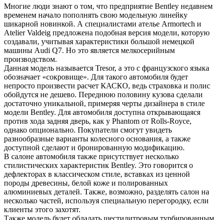
Многие люди знают о том, что предприятие Bentley недавнем
временем начало пополнять свою модельную линейку
шикарной новинкой. А специалистами ателье Armortech и
Atelier Valdeig предложена подобная версия модели, которую
создавали, учитывая характеристики большой немецкой
машины Audi Q7. Но это является мелкосерийным
производством.
Данная модель называется Tresor, а это с французского языка
обозначает «сокровище». Для такого автомобиля будет
непросто произвести расчет КАСКО, ведь страховка и полис
обойдутся не дешево. Переднюю половину кузова сделали
достаточно уникальной, примеряя черты дизайнера в стиле
модели Bentley. Для автомобиля доступна открывающаяся
против хода задняя дверь, как у Phantom от Rolls-Royce,
однако опционально. Покупатели смогут увидеть
разнообразные варианты колесного основания, а также
доступной сделают и бронированную модификацию.
В салоне автомобиля также присутствует несколько
стилистических характеристик Bentley. Это говорится о
дефлекторах в классическом стиле, вставках из ценной
породы древесины, белой коже и полированных
алюминиевых деталей. Также, возможно, разделять салон на
несколько частей, используя специальную перегородку, если
клиенты этого захотят.
Также модель будет обладать шестилитровым турбированным