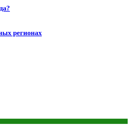
да?
ных регионах