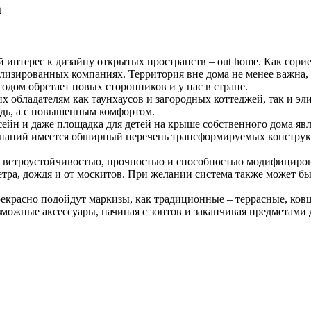
а
 интерес к дизайну открытых пространств – out home. Как сори
ализированных компаниях. Территория вне дома не менее важна,
одом обретает новых сторонников и у нас в стране.
бладателям как таунхаусов и загородных коттеджей, так и эли
удь, а с повышенным комфортом.
ассейн и даже площадка для детей на крыше собственного дома 
омпаний имеется обширный перечень трансформируемых конструк
 ветроустойчивостью, прочностью и способностью модифициров
ветра, дождя и от москитов. При желании система также может бы
красно подойдут маркизы, как традиционные – террасные, ковш
зможные аксессуары, начиная с зонтов и заканчивая предметами 