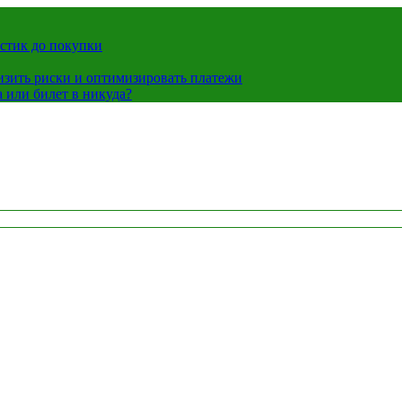
истик до покупки
низить риски и оптимизировать платежи
 или билет в никуда?