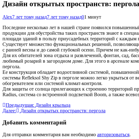
Дизайн открытых пространств: пергол
Alex
7 лет тому назад
7 лет тому назад
0
1 минут
Последние несколько лет в нашей стране появился повышенный
продукции для обустройства таких пространств знают в специ
площади зданий
в пользу приусадебных территорий с каждым г
Существует множество функциональных решений, позволяющих о
с ранней весны и до самой глубокой осени. Причем не как-ниб
Для их обитателей зона отдыха и развлечений, фонтан, сад, б
любимый розарий в загородном доме. Для этого в арсенале к
пергола.
Ее конструкция обладает водоотливной системой, повышенной
системы Refleksol Shy Zip в перголе можно легко укрыться от 
обогревателем или системой климат-контроля.
Для защиты от солнца прилегающих к строению территорий пре
Radius, система со встроенной подсветкой Boom, а также всево
Навигация
Предыдущая:
Дизайн крыльца
Далее:
Дизайн открытых пространств: пергола
по
записям
Добавить комментарий
Для отправки комментария вам необходимо
авторизоваться
.