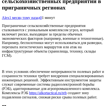
сельскохозяйственных предприятий в
приграничных регионах
Alex
1 месяц тому назад
0
1 минут
Приграничные сельскохозяйственные предприятия
сталкиваются с уникальным комплексом угроз, который
включает риски, выходящие за пределы обычных
экономических факторов (например, военные и техногенные).
Например, беспилотники могут использоваться для разведки,
перехвата логистических маршрутов или атак на
инфраструктурные
объекты (хранилища, технику, склады
ГСМ).
В этих условиях обеспечение непрерывности полевых работ и
сохранности техники требует внедрения специализированных
инженерных решений. Эффективным инструментом защиты
служат современные системы радиоэлектронной борьбы
(РЭБ), адаптированные для агропромышленного комплекса.
Комплексы РЭБ
https://alkortactical.ru/reb
создают зону
подавления сигналов, снижая риски срыва полевых работ.