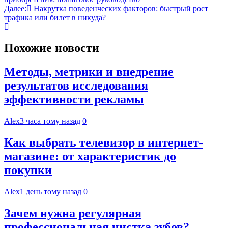
по
Далее:
Накрутка поведенческих факторов: быстрый рост
записям
трафика или билет в никуда?
Похожие новости
Методы, метрики и внедрение
результатов исследования
эффективности рекламы
Alex
3 часа тому назад
0
Как выбрать телевизор в интернет-
магазине: от характеристик до
покупки
Alex
1 день тому назад
0
Зачем нужна регулярная
профессиональная чистка зубов?