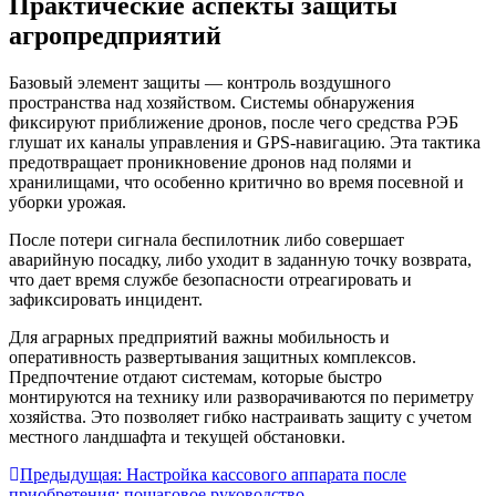
Практические аспекты защиты
агропредприятий
Базовый элемент защиты — контроль воздушного
пространства над хозяйством. Системы обнаружения
фиксируют приближение дронов, после чего средства РЭБ
глушат их каналы управления и GPS-навигацию. Эта тактика
предотвращает проникновение дронов над полями и
хранилищами, что особенно критично во время посевной и
уборки урожая.
После потери сигнала беспилотник либо совершает
аварийную посадку, либо уходит в заданную точку возврата,
что дает время службе безопасности отреагировать и
зафиксировать инцидент.
Для аграрных предприятий важны мобильность и
оперативность развертывания защитных комплексов.
Предпочтение отдают системам, которые быстро
монтируются на технику или разворачиваются по периметру
хозяйства. Это позволяет гибко настраивать защиту с учетом
местного ландшафта и текущей обстановки.
Навигация
Предыдущая:
Настройка кассового аппарата после
приобретения: пошаговое руководство