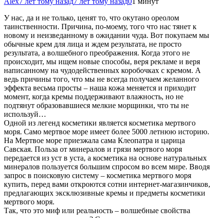
Alex
7 лет тому назад
7 лет тому назад
0
1 минут
У нас, да и не только, ценят то, что окутано ореолом
таинственности. Причина, по-моему, того что нас тянет к
новому и неизведанному в ожидании чуда. Вот покупаем мы
обычные крем для лица и ждем результата, не просто
результата, а волшебного преображения. Когда этого не
происходит, мы ищем новые способы, веря рекламе
и веря
написанному на чудодейственных коробочках с кремом. А
ведь причины того, что мы не всегда получаем желанного
эффекта весьма просты – наша кожа меняется и приходит
момент, когда кремы поддерживают влажность, но не
подтянут образовавшиеся мелкие морщинки, что ты не
используй…
Одной из легенд косметики является косметика мертвого
моря. Само мертвое море имеет более 5000 летнюю историю.
На Мертвое море приезжала сама Клеопатра и царица
Савская. Польза от минералов и грязи мертвого моря
передается из уст в уста, а косметика на основе натуральных
минералов пользуется большим спросом во всем мире. Вводя
запрос в поисковую систему – косметика мертвого моря
купить, перед вами откроются сотни интернет-магазинчиков,
предлагающих эксклюзивные кремы и предметы косметики
мертвого моря.
Так, что это миф или реальность – волшебные свойства