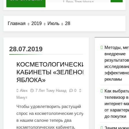
результатов
1 День Тому Назад
исследования
Как выбрать
эффективности
телевизор в
рекламы
интернет-
2 Дня Тому Назад
Главная
2019
Июль
28
магазине: от
Зачем нужна
характеристик до
регулярная
покупки
профессиональная
1 Неделя Тому Назад
чистка зубов?
Услуги бухгалтера
Методы, ме
28.07.2019
в налоговом
внедрение
консультировании:
2 Недели Тому Назад
результатов
как снизить риски
КОСМЕТОЛОГИЧЕСКИЕ
Накрутка
исследован
и оптимизировать
поведенческих
КАБИНЕТЫ «ЗЕЛЁНОГО
эффективно
СТАТЬИ
платежи
факторов:
1 Месяц Тому
ЯБЛОКА»
рекламы
быстрый рост
Назад
трафика или
Alex
7 Лет Тому Назад
0
1
Как выбрат
Обеспечение
билет в
безопасности
телевизор в
Минут
никуда?
сельскохозяйственных
интернет-ма
1 Месяц Тому Назад
Чтобы удовлетворить растущий
предприятий в
от характер
приграничных
спрос на косметологические услуги
до покупки
регионах
в нашем салоне теперь два
косметологических кабинета,
Зачем нужн