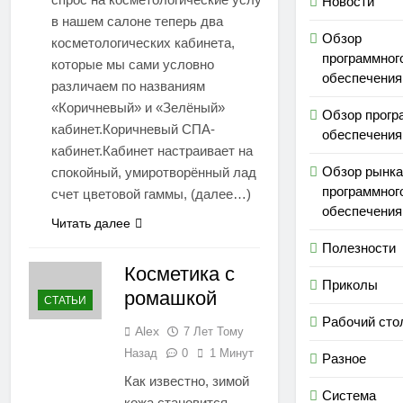
Новости
в нашем салоне теперь два
Обзор
косметологических кабинета,
программног
которые мы сами условно
обеспечения
различаем по названиям
«Коричневый» и «Зелёный»
Обзор прогр
кабинет.Коричневый СПА-
обеспечения
кабинет.Кабинет настраивает на
Обзор рынка
спокойный, умиротворённый лад за
программног
счет цветовой гаммы, (далее…)
обеспечения
Читать далее
Полезности
Косметика с
Приколы
ромашкой
СТАТЬИ
Рабочий сто
Alex
7 Лет Тому
Назад
0
1 Минут
Разное
Как известно, зимой
Система
кожа становится