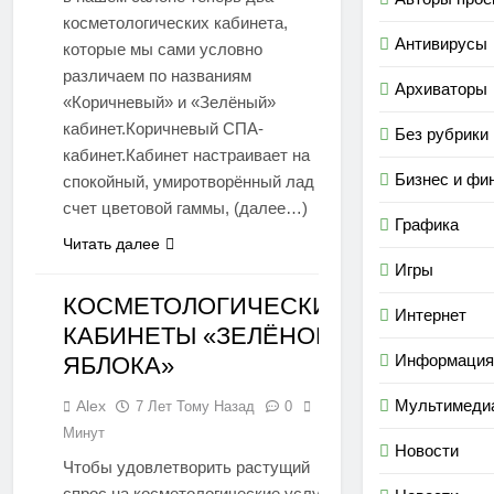
косметологических кабинета,
Антивирусы
которые мы сами условно
различаем по названиям
Архиваторы
«Коричневый» и «Зелёный»
кабинет.Коричневый СПА-
Без рубрики
кабинет.Кабинет настраивает на
Бизнес и фи
спокойный, умиротворённый лад за
счет цветовой гаммы, (далее…)
Графика
Читать далее
Игры
КОСМЕТОЛОГИЧЕСКИЕ
Интернет
КАБИНЕТЫ «ЗЕЛЁНОГО
СТАТЬИ
Информация
ЯБЛОКА»
Мультимеди
Alex
7 Лет Тому Назад
0
1
Минут
Новости
Чтобы удовлетворить растущий
спрос на косметологические услуги