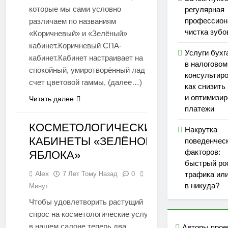
которые мы сами условно
регулярная
профессион
различаем по названиям
чистка зубо
«Коричневый» и «Зелёный»
кабинет.Коричневый СПА-
Услуги бухг
кабинет.Кабинет настраивает на
в налоговом
спокойный, умиротворённый лад за
консультиро
счет цветовой гаммы, (далее…)
как снизить
и оптимизир
Читать далее
платежи
КОСМЕТОЛОГИЧЕСКИЕ
Накрутка
КАБИНЕТЫ «ЗЕЛЁНОГО
поведенчес
СТАТЬИ
факторов:
ЯБЛОКА»
быстрый ро
Alex
7 Лет Тому Назад
0
1
трафика ил
в никуда?
Минут
Чтобы удовлетворить растущий
спрос на косметологические услуги
в нашем салоне теперь два
Авторы прое