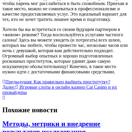
чтобы парень мог расслабиться и быть спокойным. Приехав в
такое место, можно не сомневаться в профессионализме и
качестве предоставляемых услуг. Это идеальный вариант для
тех, кто не хочет тратить лишнее время и подготовку.
Хотели бы вы встретиться со своим будущим партнером в
«живом» режиме? Тогда воспользуйтесь услугами частного
салона! Здесь вы можете увидеть (и потрогать) всех шлюх,
которых вы любите, чтобы провести час, несколько часов или
ночь с девушкой, которая вам действительно подходит.
Огромный выбор опытных и хорошо подготовленных
роскошных проституток, которые удивят даже самую
искушенную обольстительницу! Конечно, в такое место
нужно идти с достаточными финансовыми средствами.
Навигация
Предыдущая:
Как правильно выбрать проститутку?
Далее:
Игровые слоты в онлайн казино Cat Casino и их
по
провайдеры
записям
Похожие новости
Методы, метрики и внедрение
результатов исследования