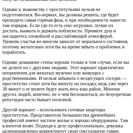
Однако к знакомству с проститутками нельзя не
подготовиться. Во-первых, вы должны решить, где будет
проходить самая горячая фаза, и при необходимости навести
там порядок. Если где-то есть секс-игрушки, лучше их
достать, вымыть и держать поблизости. Примите душ и
насладитесь спокойной и расслабляющей атмосферой.
Уровень счастья во многом зависит от морального состояния,
поэтому желательно хотя бы на время забыть о проблемах и
поработать.
Однако домашние стены хороши только в том случае, если вы
не делите их с другими людьми. Этот вариант практически
неприемлем для женатых мужчин или живущих с
родственниками. И нельзя забывать о вездесущих соседях —
проститутке стоит хотя бы минуту на посадку, ведь уже через
30 минут о ее визите будет знать весь ваш район. Мнения
других людей, конечно, не о чем беспокоиться, но безупречная
репутация часто бывает полезной.
Другой вариант – использовать готовые квартиры
проституток. Представители большинства древнейших
профессий имеют частное жилье и хорошо оборудованы. Там
клиентов возят. Подходя к делу профессионально, девушка
целенаправленно корректирует свою сексуальную гамму,