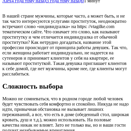
Alex
4 года тому назад
3 года тому назад
0
1 минут
В нашей стране мужчины, которые часто, а может быть, и не
так часто интересуются услугами проституток, неоднократно
встречают слово «индивидуалка» на https: //vtagilke.com
тематическом сайте. Что означает это слово, как называют
проститутку и чем отличается индивидуалка от обычной
проститутки? Как нетрудно догадаться, название этой
профессии происходит от принципа работы девушек. Так что,
если женщина работает индивидуально, не надеется на
сутенеров и принимает клиентов у себя на квартире, ее
называют проституткой. Такая девушка приглашает клиентов
к себе домой, где
нет мужчины, кроме нее, где клиенты могут
расслабиться.
Сложность выбора
Можно не сомневаться, что в родном городе любой человек
будет чувствовать себя комфортно и спокойно. Никуда не надо
идти, привычная обстановка не вызывает лишних
переживаний, а все, что есть в доме (обеденный стол, широкая
кровать, душ и т.д.), можно использовать. На половые
качества никак не влияет. Зато не только вы, но и ваши гости
получат незабываемые впечатления.